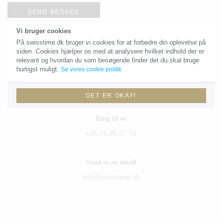
SEND BESKED
Vi bruger cookies
På swisstime.dk bruger vi cookies for at forbedre din oplevelse på
siden. Cookies hjælper os med at analysere hvilket indhold der er
Kontaktoplysninger
relevant og hvordan du som besøgende finder det du skal bruge
hurtigst muligt.
Se vores cookie politik
Du skal være velkommen til at sende os en email eller give os et
kald!
DET ER OKAY!
Ring til os
+45 71 96 07 38
Send os en email
info@swisstime.dk