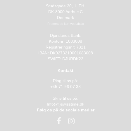
Studsgade 20, 1. TH.
DK-8000 Aarhuc C
Denmark
Fremmøde kun ved aftale
Djurslands Bank:
Kontonr: 1083008
Registreringsnr: 7321
IBAN: DK9273210001083008
SWIFT: DJURDK22
Kontakt
Ring til os på:
+45 71 96 07 38
Skriv til os på:
Info(@)swisstime.dk
Følg os på de sociale medier