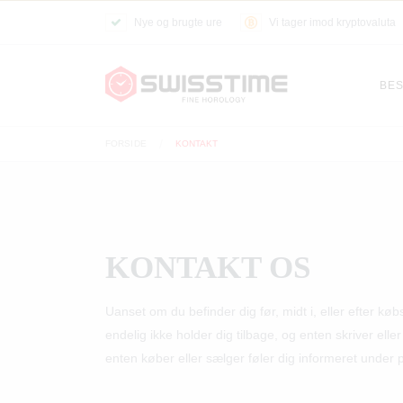
Nye og brugte ure
Vi tager imod kryptovaluta
BES
FORSIDE
KONTAKT
KONTAKT OS
Uanset om du befinder dig før, midt i, eller efter kø
endelig ikke holder dig tilbage, og enten skriver ell
enten køber eller sælger føler dig informeret under