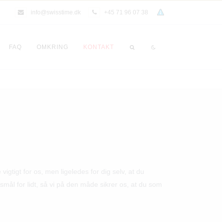
info@swisstime.dk
+45 71 96 07 38
FAQ
OMKRING
KONTAKT
igtigt for os, men ligeledes for dig selv, at du
gsmål for lidt, så vi på den måde sikrer os, at du som