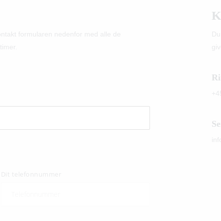
K
kontakt formularen nedenfor med alle de
Du
timer.
giv
Ri
+4
Se
in
Dit telefonnummer