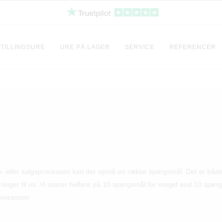
TILLINGSURE
URE PÅ LAGER
SERVICE
REFERENCER
bs- eller salgsprocessen kan der opstå en række spørgsmål. Det er både v
er ringer til os. Vi svarer hellere på 10 spørgsmål for meget end 10 spør
 processen