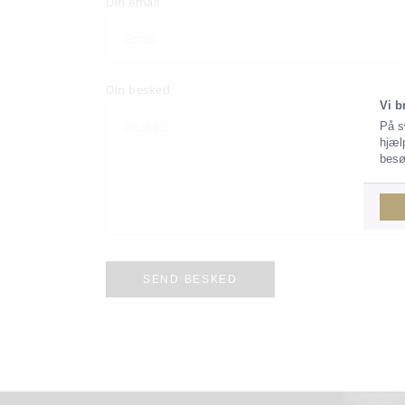
Din email
Din besked
Vi b
På s
hjæl
besø
SEND BESKED