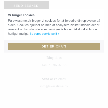
SEND BESKED
Vi bruger cookies
På swisstime.dk bruger vi cookies for at forbedre din oplevelse på
siden. Cookies hjælper os med at analysere hvilket indhold der er
Kontaktoplysninger
relevant og hvordan du som besøgende finder det du skal bruge
hurtigst muligt.
Se vores cookie politik
Du skal være velkommen til at sende os en email eller give os et
kald!
DET ER OKAY!
Ring til os
+45 71 96 07 38
Send os en email
info@swisstime.dk