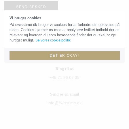
SEND BESKED
Vi bruger cookies
På swisstime.dk bruger vi cookies for at forbedre din oplevelse på
siden. Cookies hjælper os med at analysere hvilket indhold der er
Kontaktoplysninger
relevant og hvordan du som besøgende finder det du skal bruge
hurtigst muligt.
Se vores cookie politik
Du skal være velkommen til at sende os en email eller give os et
kald!
DET ER OKAY!
Ring til os
+45 71 96 07 38
Send os en email
info@swisstime.dk