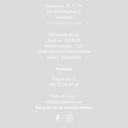
Studsgade 20, 1. TH.
DK-8000 Aarhuc C
Denmark
Fremmøde kun ved aftale
Djurslands Bank:
Kontonr: 1083008
Registreringsnr: 7321
IBAN: DK9273210001083008
SWIFT: DJURDK22
Kontakt
Ring til os på:
+45 71 96 07 38
Skriv til os på:
Info(@)swisstime.dk
Følg os på de sociale medier