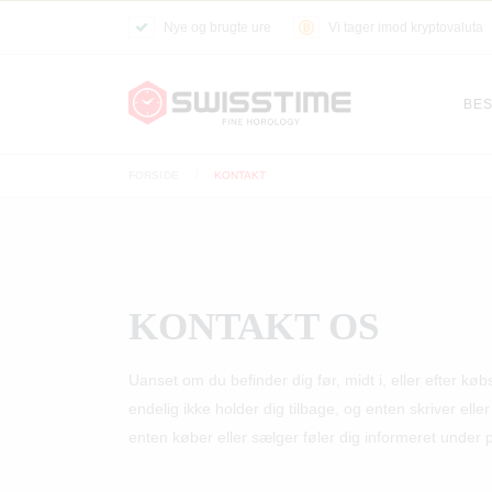
Nye og brugte ure
Vi tager imod kryptovaluta
BES
FORSIDE
KONTAKT
KONTAKT OS
Uanset om du befinder dig før, midt i, eller efter kø
endelig ikke holder dig tilbage, og enten skriver ell
enten køber eller sælger føler dig informeret under