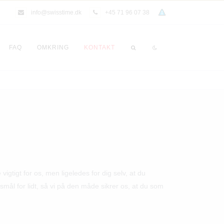
info@swisstime.dk
+45 71 96 07 38
FAQ
OMKRING
KONTAKT
igtigt for os, men ligeledes for dig selv, at du
gsmål for lidt, så vi på den måde sikrer os, at du som