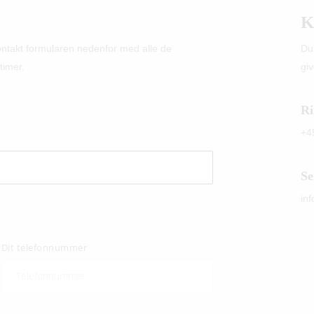
K
kontakt formularen nedenfor med alle de
Du
timer.
giv
Ri
+4
Se
in
Dit telefonnummer