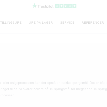
TILLINGSURE
URE PÅ LAGER
SERVICE
REFERENCER
bs- eller salgsprocessen kan der opstå en række spørgsmål. Det er både v
er ringer til os. Vi svarer hellere på 10 spørgsmål for meget end 10 spør
 processen