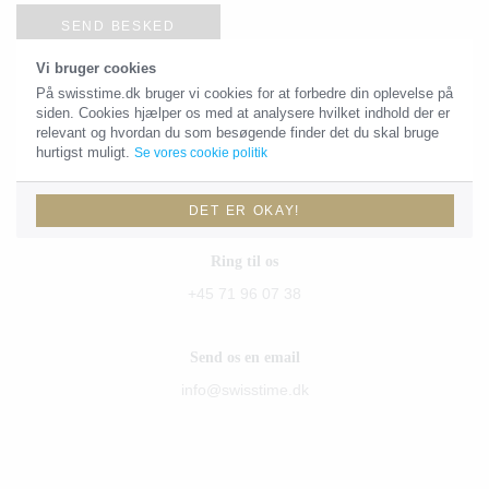
SEND BESKED
Vi bruger cookies
På swisstime.dk bruger vi cookies for at forbedre din oplevelse på
siden. Cookies hjælper os med at analysere hvilket indhold der er
Kontaktoplysninger
relevant og hvordan du som besøgende finder det du skal bruge
hurtigst muligt.
Se vores cookie politik
Du skal være velkommen til at sende os en email eller give os et
kald!
DET ER OKAY!
Ring til os
+45 71 96 07 38
Send os en email
info@swisstime.dk