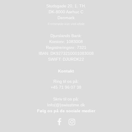
Studsgade 20, 1. TH.
DK-8000 Aarhuc C
Denmark
Fremmøde kun ved aftale
Djurslands Bank:
Kontonr: 1083008
Registreringsnr: 7321
IBAN: DK9273210001083008
SWIFT: DJURDK22
Kontakt
Ring til os på:
+45 71 96 07 38
Skriv til os på:
Info(@)swisstime.dk
Følg os på de sociale medier