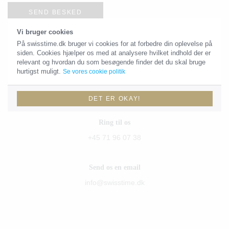
SEND BESKED
Vi bruger cookies
På swisstime.dk bruger vi cookies for at forbedre din oplevelse på
siden. Cookies hjælper os med at analysere hvilket indhold der er
Kontaktoplysninger
relevant og hvordan du som besøgende finder det du skal bruge
hurtigst muligt.
Se vores cookie politik
Du skal være velkommen til at sende os en email eller give os et
kald!
DET ER OKAY!
Ring til os
+45 71 96 07 38
Send os en email
info@swisstime.dk