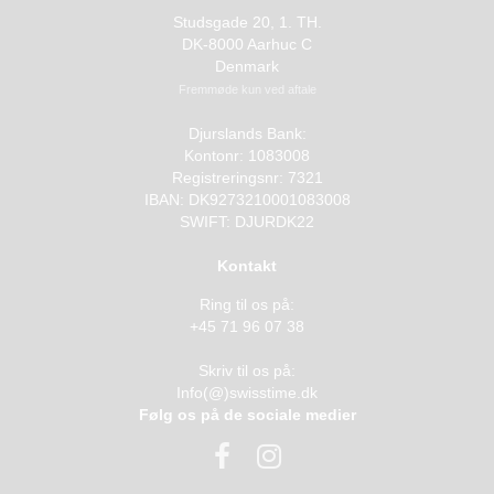
Studsgade 20, 1. TH.
DK-8000 Aarhuc C
Denmark
Fremmøde kun ved aftale
Djurslands Bank:
Kontonr: 1083008
Registreringsnr: 7321
IBAN: DK9273210001083008
SWIFT: DJURDK22
Kontakt
Ring til os på:
+45 71 96 07 38
Skriv til os på:
Info(@)swisstime.dk
Følg os på de sociale medier