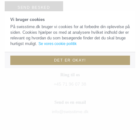
SEND BESKED
Vi bruger cookies
På swisstime.dk bruger vi cookies for at forbedre din oplevelse på
siden. Cookies hjælper os med at analysere hvilket indhold der er
Kontaktoplysninger
relevant og hvordan du som besøgende finder det du skal bruge
hurtigst muligt.
Se vores cookie politik
Du skal være velkommen til at sende os en email eller give os et
kald!
DET ER OKAY!
Ring til os
+45 71 96 07 38
Send os en email
info@swisstime.dk