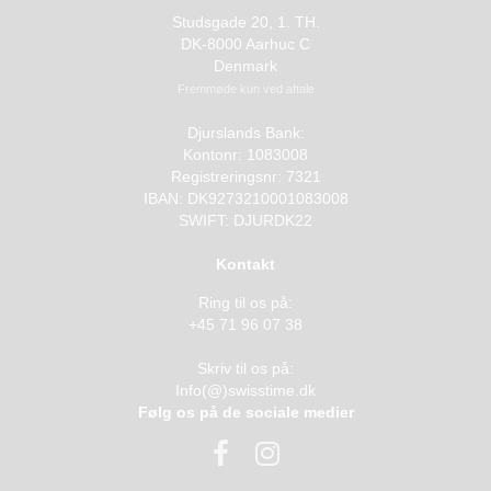
Studsgade 20, 1. TH.
DK-8000 Aarhuc C
Denmark
Fremmøde kun ved aftale
Djurslands Bank:
Kontonr: 1083008
Registreringsnr: 7321
IBAN: DK9273210001083008
SWIFT: DJURDK22
Kontakt
Ring til os på:
+45 71 96 07 38
Skriv til os på:
Info(@)swisstime.dk
Følg os på de sociale medier