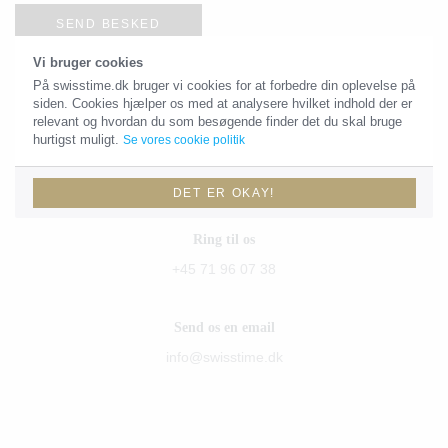
SEND BESKED
Vi bruger cookies
På swisstime.dk bruger vi cookies for at forbedre din oplevelse på
siden. Cookies hjælper os med at analysere hvilket indhold der er
Kontaktoplysninger
relevant og hvordan du som besøgende finder det du skal bruge
hurtigst muligt.
Se vores cookie politik
Du skal være velkommen til at sende os en email eller give os et
kald!
DET ER OKAY!
Ring til os
+45 71 96 07 38
Send os en email
info@swisstime.dk