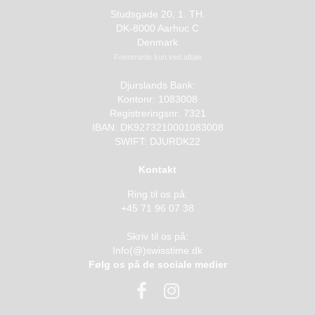
Studsgade 20, 1. TH.
DK-8000 Aarhuc C
Denmark
Fremmøde kun ved aftale
Djurslands Bank:
Kontonr: 1083008
Registreringsnr: 7321
IBAN: DK9273210001083008
SWIFT: DJURDK22
Kontakt
Ring til os på:
+45 71 96 07 38
Skriv til os på:
Info(@)swisstime.dk
Følg os på de sociale medier