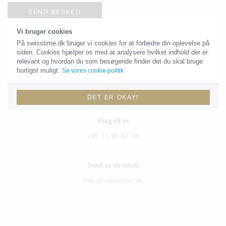
SEND BESKED
Vi bruger cookies
På swisstime.dk bruger vi cookies for at forbedre din oplevelse på
siden. Cookies hjælper os med at analysere hvilket indhold der er
Kontaktoplysninger
relevant og hvordan du som besøgende finder det du skal bruge
hurtigst muligt.
Se vores cookie politik
Du skal være velkommen til at sende os en email eller give os et
kald!
DET ER OKAY!
Ring til os
+45 71 96 07 38
Send os en email
info@swisstime.dk