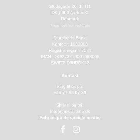
Studsgade 20, 1. TH.
DK-8000 Aarhuc C
Denmark
Fremmøde kun ved aftale
Djurslands Bank:
Kontonr: 1083008
Registreringsnr: 7321
IBAN: DK9273210001083008
SWIFT: DJURDK22
Kontakt
Ring til os på:
+45 71 96 07 38
Skriv til os på:
Info(@)swisstime.dk
Følg os på de sociale medier