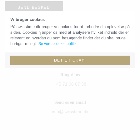
SEND BESKED
Vi bruger cookies
På swisstime.dk bruger vi cookies for at forbedre din oplevelse på
siden. Cookies hjælper os med at analysere hvilket indhold der er
Kontaktoplysninger
relevant og hvordan du som besøgende finder det du skal bruge
hurtigst muligt.
Se vores cookie politik
Du skal være velkommen til at sende os en email eller give os et
kald!
DET ER OKAY!
Ring til os
+45 71 96 07 38
Send os en email
info@swisstime.dk