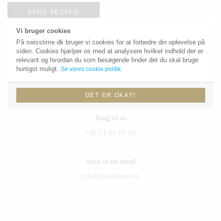
SEND BESKED
Vi bruger cookies
På swisstime.dk bruger vi cookies for at forbedre din oplevelse på
siden. Cookies hjælper os med at analysere hvilket indhold der er
Kontaktoplysninger
relevant og hvordan du som besøgende finder det du skal bruge
hurtigst muligt.
Se vores cookie politik
Du skal være velkommen til at sende os en email eller give os et
kald!
DET ER OKAY!
Ring til os
+45 71 96 07 38
Send os en email
info@swisstime.dk