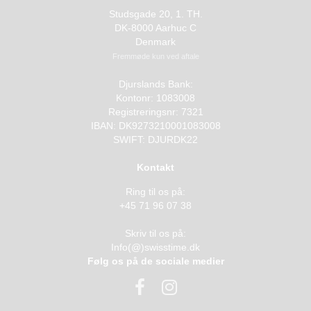
Studsgade 20, 1. TH.
DK-8000 Aarhuc C
Denmark
Fremmøde kun ved aftale
Djurslands Bank:
Kontonr: 1083008
Registreringsnr: 7321
IBAN: DK9273210001083008
SWIFT: DJURDK22
Kontakt
Ring til os på:
+45 71 96 07 38
Skriv til os på:
Info(@)swisstime.dk
Følg os på de sociale medier