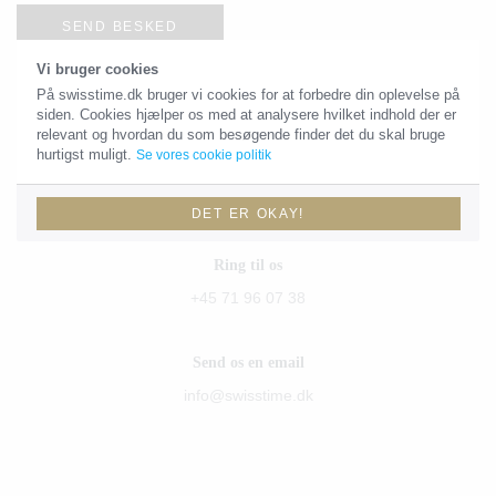
SEND BESKED
Vi bruger cookies
På swisstime.dk bruger vi cookies for at forbedre din oplevelse på
siden. Cookies hjælper os med at analysere hvilket indhold der er
Kontaktoplysninger
relevant og hvordan du som besøgende finder det du skal bruge
hurtigst muligt.
Se vores cookie politik
Du skal være velkommen til at sende os en email eller give os et
kald!
DET ER OKAY!
Ring til os
+45 71 96 07 38
Send os en email
info@swisstime.dk