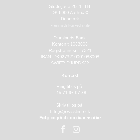
Studsgade 20, 1. TH.
DK-8000 Aarhuc C
Denmark
Fremmøde kun ved aftale
Djurslands Bank:
Kontonr: 1083008
Registreringsnr: 7321
IBAN: DK9273210001083008
SWIFT: DJURDK22
Kontakt
Ring til os på:
+45 71 96 07 38
Skriv til os på:
Info(@)swisstime.dk
Følg os på de sociale medier