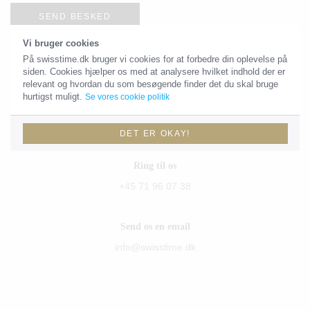
SEND BESKED
Vi bruger cookies
På swisstime.dk bruger vi cookies for at forbedre din oplevelse på
siden. Cookies hjælper os med at analysere hvilket indhold der er
Kontaktoplysninger
relevant og hvordan du som besøgende finder det du skal bruge
hurtigst muligt.
Se vores cookie politik
Du skal være velkommen til at sende os en email eller give os et
kald!
DET ER OKAY!
Ring til os
+45 71 96 07 38
Send os en email
info@swisstime.dk