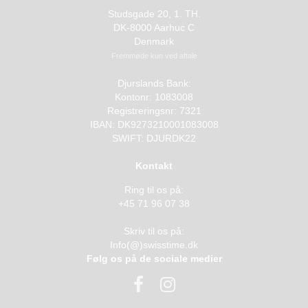
Studsgade 20, 1. TH.
DK-8000 Aarhuc C
Denmark
Fremmøde kun ved aftale
Djurslands Bank:
Kontonr: 1083008
Registreringsnr: 7321
IBAN: DK9273210001083008
SWIFT: DJURDK22
Kontakt
Ring til os på:
+45 71 96 07 38
Skriv til os på:
Info(@)swisstime.dk
Følg os på de sociale medier