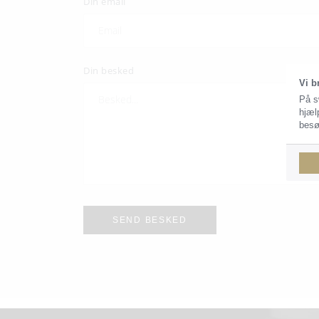
Din email
Din besked
Vi b
På s
hjæl
besø
SEND BESKED