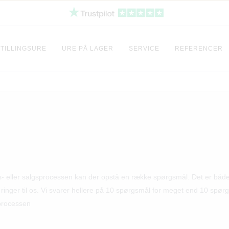
TILLINGSURE
URE PÅ LAGER
SERVICE
REFERENCER
bs- eller salgsprocessen kan der opstå en række spørgsmål. Det er både v
er ringer til os. Vi svarer hellere på 10 spørgsmål for meget end 10 spør
 processen