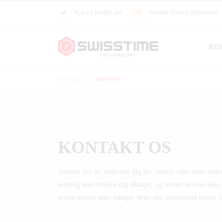
Nye og brugte ure
Vi tager imod kryptovaluta
BES
FORSIDE
KONTAKT
KONTAKT OS
Uanset om du befinder dig før, midt i, eller efter kø
endelig ikke holder dig tilbage, og enten skriver ell
enten køber eller sælger føler dig informeret under