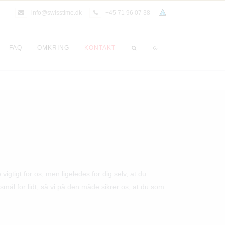
info@swisstime.dk
+45 71 96 07 38
FAQ
OMKRING
KONTAKT
igtigt for os, men ligeledes for dig selv, at du
gsmål for lidt, så vi på den måde sikrer os, at du som