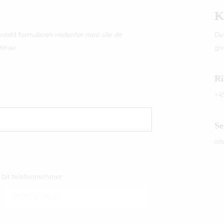
K
kontakt formularen nedenfor med alle de
Du
timer.
giv
Ri
+4
Se
in
Dit telefonnummer