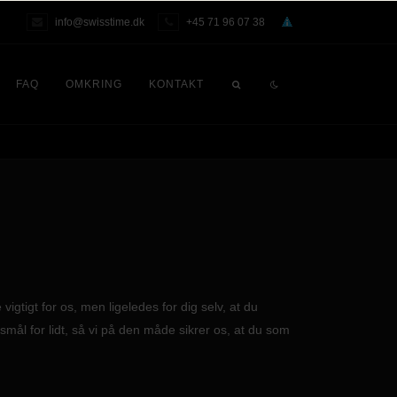
info@swisstime.dk
+45 71 96 07 38
FAQ
OMKRING
KONTAKT
igtigt for os, men ligeledes for dig selv, at du
gsmål for lidt, så vi på den måde sikrer os, at du som