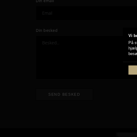
Din email
Din besked
Vi b
På s
hjæl
besø
SEND BESKED