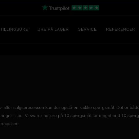
TILLINGSURE
URE PÅ LAGER
SERVICE
REFERENCER
bs- eller salgsprocessen kan der opstå en række spørgsmål. Det er både v
er ringer til os. Vi svarer hellere på 10 spørgsmål for meget end 10 spør
 processen