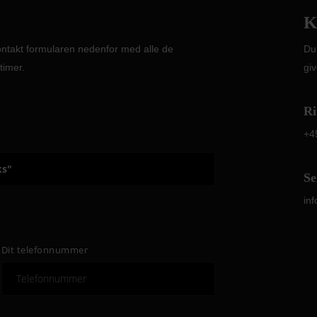
K
kontakt formularen nedenfor med alle de
Du
timer.
giv
Ri
+4
Se
in
Dit telefonnummer