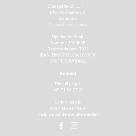
Studsgade 20, 1. TH.
DK-8000 Aarhuc C
Denmark
Fremmøde kun ved aftale
Djurslands Bank:
Kontonr: 1083008
Registreringsnr: 7321
IBAN: DK9273210001083008
SWIFT: DJURDK22
Kontakt
Ring til os på:
+45 71 96 07 38
Skriv til os på:
Info(@)swisstime.dk
Følg os på de sociale medier