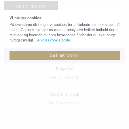
SEND BESKED
Vi bruger cookies
På swisstime.dk bruger vi cookies for at forbedre din oplevelse på
siden. Cookies hjælper os med at analysere hvilket indhold der er
Kontaktoplysninger
relevant og hvordan du som besøgende finder det du skal bruge
hurtigst muligt.
Se vores cookie politik
Du skal være velkommen til at sende os en email eller give os et
kald!
DET ER OKAY!
Ring til os
+45 71 96 07 38
Send os en email
info@swisstime.dk