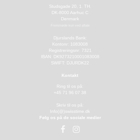
Studsgade 20, 1. TH.
DK-8000 Aarhuc C
Denmark
Fremmøde kun ved aftale
Djurslands Bank:
Kontonr: 1083008
Registreringsnr: 7321
IBAN: DK9273210001083008
SWIFT: DJURDK22
Kontakt
Ring til os på:
+45 71 96 07 38
Skriv til os på:
Info(@)swisstime.dk
Følg os på de sociale medier