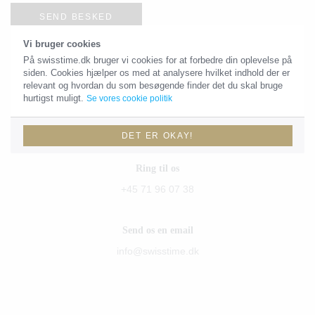
SEND BESKED
Vi bruger cookies
På swisstime.dk bruger vi cookies for at forbedre din oplevelse på
siden. Cookies hjælper os med at analysere hvilket indhold der er
Kontaktoplysninger
relevant og hvordan du som besøgende finder det du skal bruge
hurtigst muligt.
Se vores cookie politik
Du skal være velkommen til at sende os en email eller give os et
kald!
DET ER OKAY!
Ring til os
+45 71 96 07 38
Send os en email
info@swisstime.dk