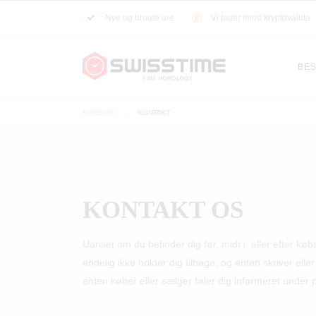
Nye og brugte ure
Vi tager imod kryptovaluta
BES
FORSIDE
KONTAKT
KONTAKT OS
Uanset om du befinder dig før, midt i, eller efter kø
endelig ikke holder dig tilbage, og enten skriver ell
enten køber eller sælger føler dig informeret under