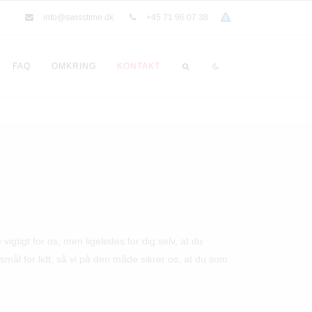
info@swisstime.dk
+45 71 96 07 38
FAQ
OMKRING
KONTAKT
igtigt for os, men ligeledes for dig selv, at du
gsmål for lidt, så vi på den måde sikrer os, at du som