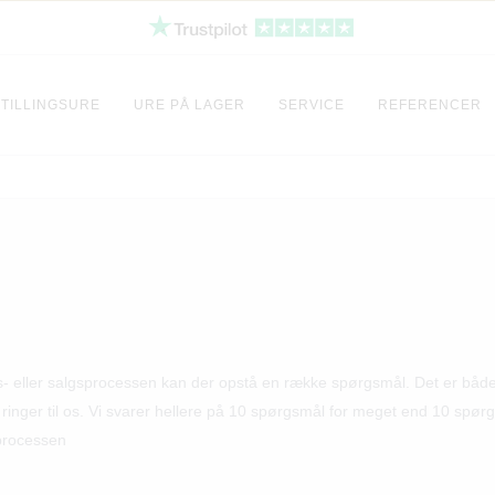
TILLINGSURE
URE PÅ LAGER
SERVICE
REFERENCER
bs- eller salgsprocessen kan der opstå en række spørgsmål. Det er både v
er ringer til os. Vi svarer hellere på 10 spørgsmål for meget end 10 spør
 processen