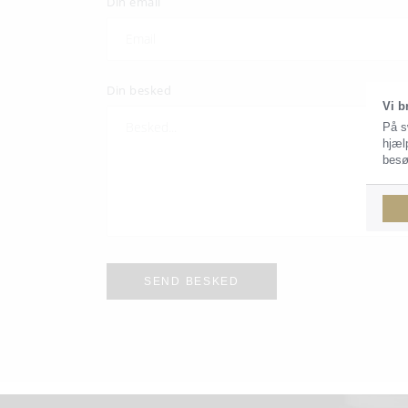
Din email
Din besked
Vi b
På s
hjæl
besø
SEND BESKED