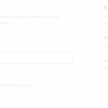
K
kontakt formularen nedenfor med alle de
Du
timer.
giv
Ri
+4
Se
in
Dit telefonnummer