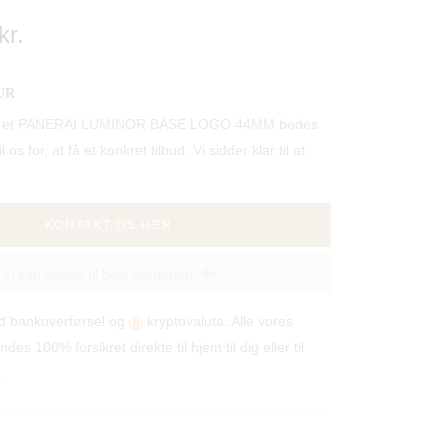
kr.
UR
tille et PANERAI LUMINOR BASE LOGO 44MM bedes
 os for, at få et konkret tilbud. Vi sidder klar til at
KONTAKT OS HER
Vi kan sende til hele verdenen
od bankoverførsel og
kryptovaluta. Alle vores
ndes 100% forsikret direkte til hjem til dig eller til
.