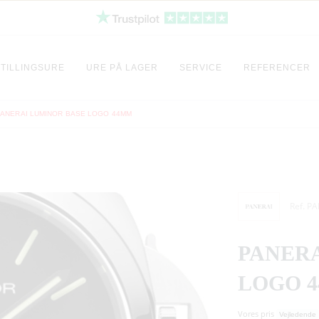
TILLINGSURE
URE PÅ LAGER
SERVICE
REFERENCER
PANERAI LUMINOR BASE LOGO 44MM
Ref. P
PANERA
LOGO 
Vores pris
Vejledende