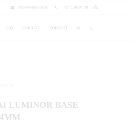
info@swisstime.dk
+45 71 96 07 38
FAQ
OMKRING
KONTAKT
AM00773
I LUMINOR BASE
44MM