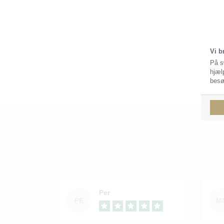
Vi b
På s
hjæl
besø
Per
PE
M