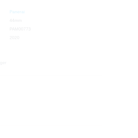
Panerai
44mm
PAM00773
2020
uger