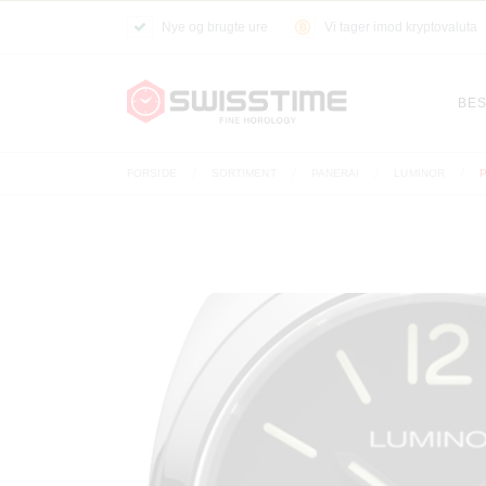
Nye og brugte ure
Vi tager imod kryptovaluta
BES
FORSIDE
SORTIMENT
PANERAI
LUMINOR