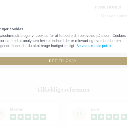
FUNKTIONER
Manuelt optræ
Vandtæt (10 A
ruger cookies
wisstime.dk bruger vi cookies for at forbedre din oplevelse på siden. Cookies
per os med at analysere hvilket indhold der er relevant og hvordan du som
gende finder det du skal bruge hurtigst muligt.
Se vores cookie politik
DET ER OKAY!
Tilfældige referencer
Morten
Lars
O
LA