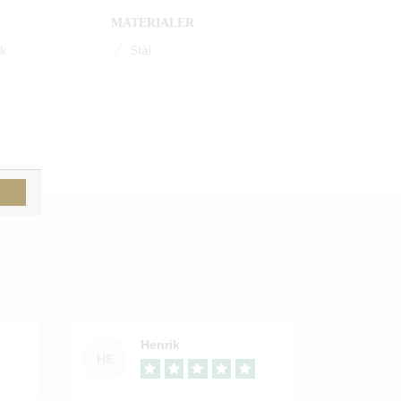
MATERIALER
k
Stål
TM)
Henrik
HE