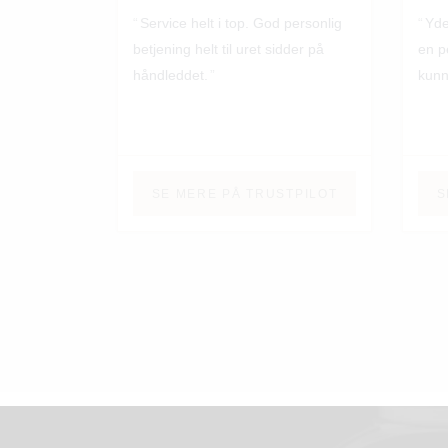
Service helt i top. God personlig
Yde
betjening helt til uret sidder på
en p
håndleddet.
kunn
SE MERE PÅ TRUSTPILOT
S