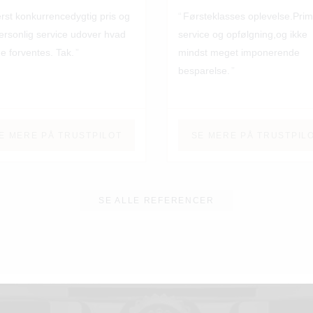
rst konkurrencedygtig pris og
Førsteklasses oplevelse.Pri
ersonlig service udover hvad
service og opfølgning,og ikke
e forventes. Tak.
mindst meget imponerende
besparelse.
E MERE PÅ TRUSTPILOT
SE MERE PÅ TRUSTPIL
SE ALLE REFERENCER