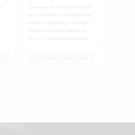
ma
Swisstime.dk har det helt rigtige
forhold mellem service/kvalitet og
pris!Mit Omega Aqua Terra blev
således efter nogle indledende
sms´er og telefonsamtaler med
Julian skaffet hjem i løbet af få
dage - og det til en pris som ligger
OT
SE MERE PÅ TRUSTPILOT
godt 20 % under vejledende
udsalgspris.Uret blev udleveret og
tilpasset på kontoret i Aarhus
(Egå).Swisstime.dk får min
entydige anbefaling./Henrik