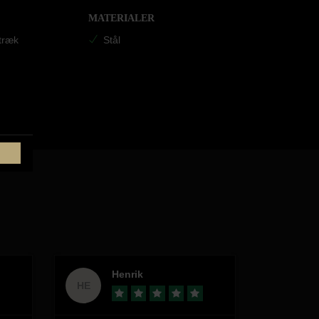
MATERIALER
træk
Stål
Henrik
HE