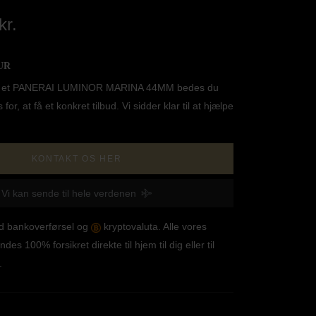
kr.
UR
ille et PANERAI LUMINOR MARINA 44MM bedes du
 for, at få et konkret tilbud. Vi sidder klar til at hjælpe
KONTAKT OS HER
Vi kan sende til hele verdenen
od bankoverførsel og
kryptovaluta. Alle vores
ndes 100% forsikret direkte til hjem til dig eller til
.