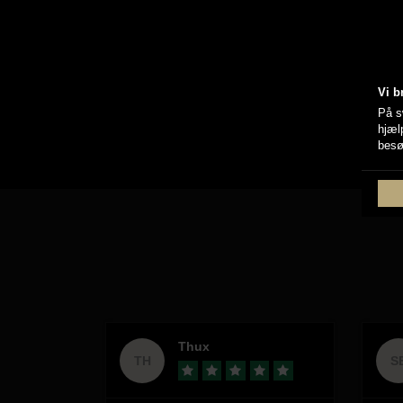
Vi b
På s
hjæl
besø
Thux
TH
S