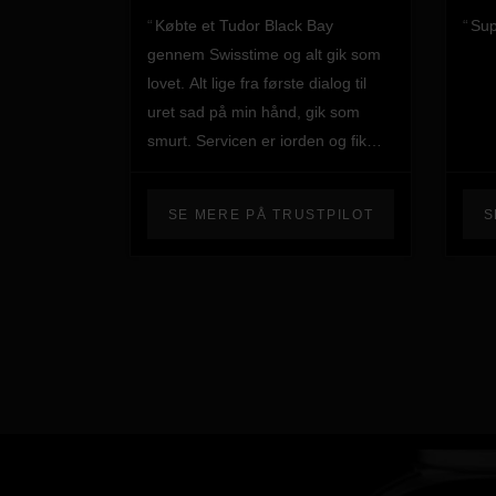
Købte et Tudor Black Bay
Sup
gennem Swisstime og alt gik som
lovet. Alt lige fra første dialog til
uret sad på min hånd, gik som
smurt. Servicen er iorden og fik
efter 1 måned justeret lidt på
lænken, da jeg synes det godt
SE MERE PÅ TRUSTPILOT
S
kunne sidde lidt strammere og det
ordnede Julian kvit og frit, da det
lige passede mig bedst. Kan varmt
anbefale Swisstime herfra 😊