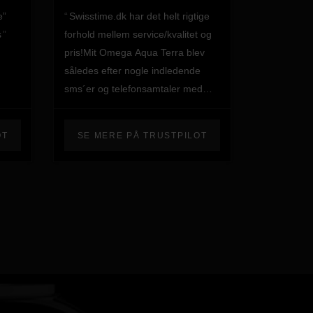
e”
Swisstime.dk har det helt rigtige
s
forhold mellem service/kvalitet og
pris!Mit Omega Aqua Terra blev
således efter nogle indledende
sms´er og telefonsamtaler med
Julian skaffet hjem i løbet af få
dage - og det til en pris som ligger
OT
SE MERE PÅ TRUSTPILOT
godt 20 % under vejledende
udsalgspris.Uret blev udleveret og
tilpasset på kontoret i Aarhus
(Egå).Swisstime.dk får min
entydige anbefaling./Henrik