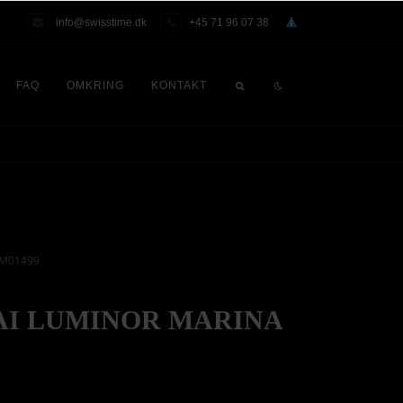
info@swisstime.dk
+45 71 96 07 38
FAQ
OMKRING
KONTAKT
AM01499
AI LUMINOR MARINA