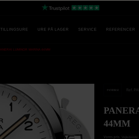
TILLINGSURE
URE PÅ LAGER
SERVICE
REFERENCER
PANERAI LUMINOR MARINA 44MM
Ref. P
PANER
44MM
Vores pris
Vejledende