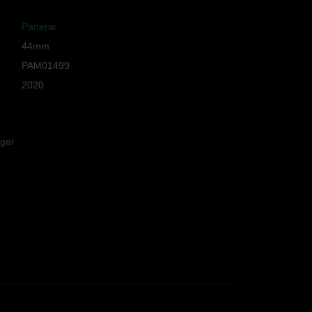
Panerai
44mm
PAM01499
2020
uger