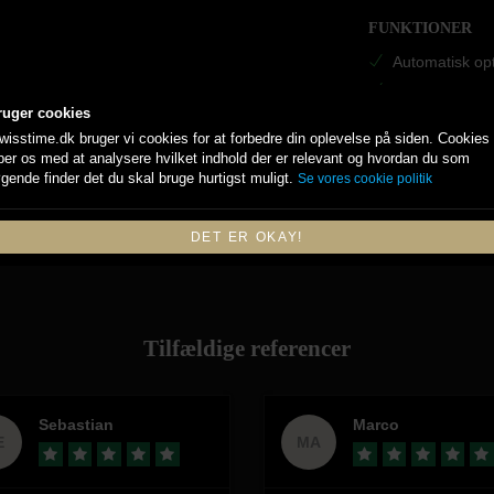
FUNKTIONER
Automatisk op
Dato
ruger cookies
wisstime.dk bruger vi cookies for at forbedre din oplevelse på siden. Cookies
per os med at analysere hvilket indhold der er relevant og hvordan du som
gende finder det du skal bruge hurtigst muligt.
Se vores cookie politik
DET ER OKAY!
Tilfældige referencer
Sebastian
Marco
E
MA