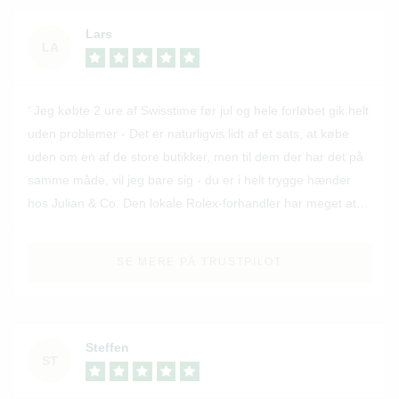
Lars
LA
Jeg købte 2 ure af Swisstime før jul og hele forløbet gik helt
uden problemer - Det er naturligvis lidt af et sats, at købe
uden om en af de store butikker, men til dem der har det på
samme måde, vil jeg bare sig - du er i helt trygge hænder
hos Julian & Co. Den lokale Rolex-forhandler har meget at
lære på den front. De unge fyre hos Swisstime fortjener
succes, ene og alene pga deres engagement og passion,
SE MERE PÅ TRUSTPILOT
som de gerne deler ud af. Og ja, så er der lidt penge at
spare, og det gør jo ikke noget😊
Steffen
ST