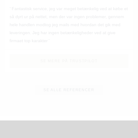
Fantastisk service, jeg var meget betænkelig ved at købe et
så dyrt ur på nettet, men der var ingen problemer, gennem
hele handlen modtog jeg mails med hvordan det gik med
leveringen. Jeg har ingen betænkeligheder ved at give
firmaet top karakter
SE MERE PÅ TRUSTPILOT
SE ALLE REFERENCER