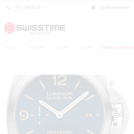
+45 71 96 07 38
info@swisstime.dk
FORSIDE
SORTIMENT
PANERAI
LUMINOR
PANERAI LUMINOR M