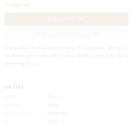
at hjælpe dig!
KONTAKT OS HER
Vi kan sende til hele verdenen
Vi tager både imod bankoverførsel og
kryptovaluta. Alle vores
bestillinger kan sendes 100% forsikret direkte til hjem til dig eller til
afhentning hos os.
OM URET
MÆRKE
Panerai
UR-KASSE
44mm
REFERENCE NR.
PAM01058
ÅR
2020