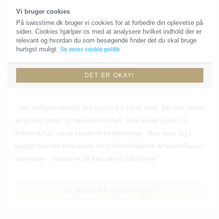
Vi bruger cookies
SE MERE PÅ TRUSTPILOT
På swisstime.dk bruger vi cookies for at forbedre din oplevelse på
siden. Cookies hjælper os med at analysere hvilket indhold der er
relevant og hvordan du som besøgende finder det du skal bruge
hurtigst muligt.
Se vores cookie politik
Emil
EM
DET ER OKAY!
Har netop modtaget mit nye ur fra swiss time. Det har været
et utroligt nemt og smertefrit forløb, hvor både Julian og
Frederik har været ekstremt behjælpelige. Man føler sig i
trygge hænder hele vejen frem til modtagelse af varen!Super
oplevelse - swisstime.dk kan varmt anbefales!
SE MERE PÅ TRUSTPILOT