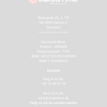
Studsgade 20, 1. TH.
DK-8000 Aarhuc C
Denmark
Fremmøde kun ved aftale
Djurslands Bank:
Kontonr: 1083008
Registreringsnr: 7321
IBAN: DK9273210001083008
SWIFT: DJURDK22
Kontakt
Ring til os på:
+45 71 96 07 38
Skriv til os på:
Info(@)swisstime.dk
Følg os på de sociale medier