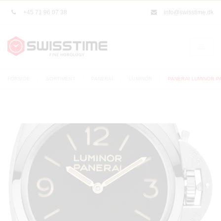
+45 71 96 07 38
info@swisstime.dk
FORSIDE
SORTIMENT
PANERAI
LUMINOR
PANERAI LUMINOR P