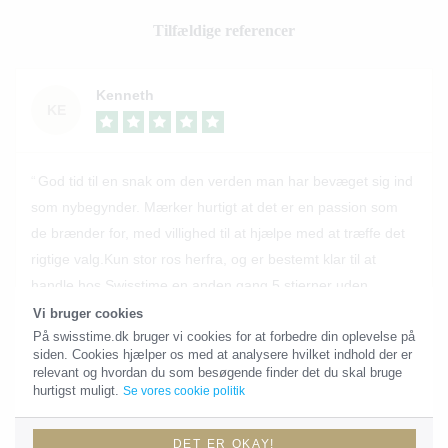
Tilfældige referencer
Kenneth
KE
God tid til en snak om den verden man har bevæget sig ind
som nybegynder. Mærker hurtigt at det er en passion som
de brænder for, med villighed til at hjælpe med at træffe det
rigtige valg.Kun stor ros herfra, og er bestemt klar til at
handle hos Swisstime en anden gang.5 stjerner uden
tvivl.....
Vi bruger cookies
På swisstime.dk bruger vi cookies for at forbedre din oplevelse på
SE MERE PÅ TRUSTPILOT
siden. Cookies hjælper os med at analysere hvilket indhold der er
relevant og hvordan du som besøgende finder det du skal bruge
hurtigst muligt.
Se vores cookie politik
DET ER OKAY!
Troels