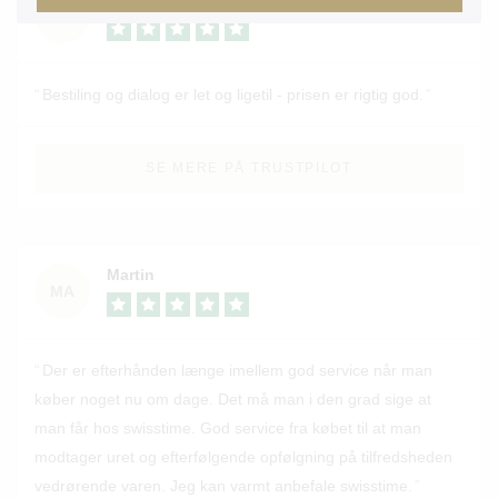
TR
Bestiling og dialog er let og ligetil - prisen er rigtig god.
SE MERE PÅ TRUSTPILOT
Martin
MA
Der er efterhånden længe imellem god service når man
køber noget nu om dage. Det må man i den grad sige at
man får hos swisstime. God service fra købet til at man
modtager uret og efterfølgende opfølgning på tilfredsheden
vedrørende varen. Jeg kan varmt anbefale swisstime.