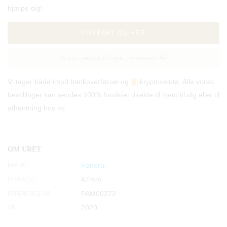
hjælpe dig!
KONTAKT OS HER
Vi kan sende til hele verdenen
Vi tager både imod bankoverførsel og
kryptovaluta. Alle vores
bestillinger kan sendes 100% forsikret direkte til hjem til dig eller til
afhentning hos os.
OM URET
MÆRKE
Panerai
UR-KASSE
47mm
REFERENCE NR.
PAM00372
ÅR
2020