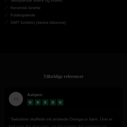
Selvlysende visere og indeks
Keramisk lünette
Foldespænde
GMT funktion (ekstra tidszone)
Tilfældige referencer
Asbjørn
AS
Swisstime skaffede mit ønskede Omega-ur hjem. Uret er
helt som det skal være, og det samme har servicen og