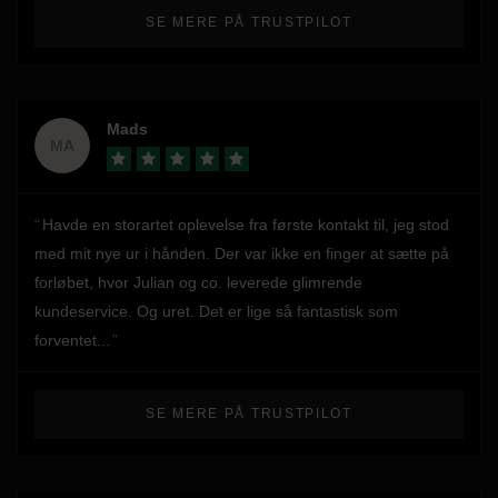
entydige anbefaling./Henrik
SE MERE PÅ TRUSTPILOT
Mads
MA
Havde en storartet oplevelse fra første kontakt til, jeg stod
med mit nye ur i hånden. Der var ikke en finger at sætte på
forløbet, hvor Julian og co. leverede glimrende
kundeservice. Og uret. Det er lige så fantastisk som
forventet...
SE MERE PÅ TRUSTPILOT