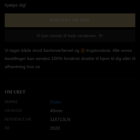
hjælpe dig!
KONTAKT OS HER
Vi kan sende til hele verdenen
Vi tager både imod bankoverførsel og
kryptovaluta. Alle vores
bestillinger kan sendes 100% forsikret direkte til hjem til dig eller til
afhentning hos os.
OM URET
MÆRKE
Rolex
UR-KASSE
40mm
REFERENCE NR.
116713LN
ÅR
2020