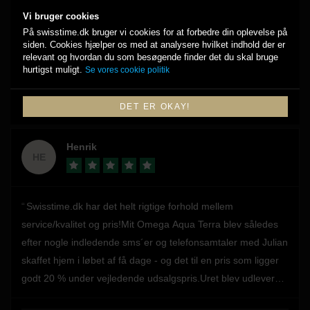
kontakten med Julian været igennem hele forløbet. Jeg
Vi bruger cookies
På swisstime.dk bruger vi cookies for at forbedre din oplevelse på
handler gerne ur hos Swisstime igen! 😊
siden. Cookies hjælper os med at analysere hvilket indhold der er
relevant og hvordan du som besøgende finder det du skal bruge
hurtigst muligt.
Se vores cookie politik
SE MERE PÅ TRUSTPILOT
DET ER OKAY!
Henrik
HE
Swisstime.dk har det helt rigtige forhold mellem
service/kvalitet og pris!Mit Omega Aqua Terra blev således
efter nogle indledende sms´er og telefonsamtaler med Julian
skaffet hjem i løbet af få dage - og det til en pris som ligger
godt 20 % under vejledende udsalgspris.Uret blev udleveret
og tilpasset på kontoret i Aarhus (Egå).Swisstime.dk får min