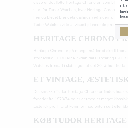
disse er det flotte Heritage Chrono ur, som blev la
På s
start for Tudor Watches, hvor Heritage Chrono var s
hjæl
besø
hen og blevet brandets darlings ved siden af det iko
Tudor Watches vifte af visuelt pleasende produkter.
HERITAGE CHRONO ER
Heritage Chrono er på mange måder et skridt fremad 
storhedstid i 1970’erne. Siden dets lancering i 2013 
Watches fremad i slutningen af det 20. århundrede.
ET VINTAGE, ÆSTETIS
Det smukke Tudor Heritage Chrono ur findes hos os i t
forfader fra 1973/74 og er dermed et meget klassisk u
æstetisk profil. Uret kommer med enten sort eller b
KØB TUDOR HERITAGE