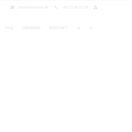
info@swisstime.dk
+45 71 96 07 38
FAQ
OMKRING
KONTAKT