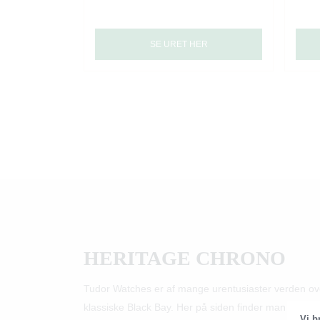
SE URET HER
HERITAGE CHRONO
Tudor Watches er af mange urentusiaster verden ove
klassiske Black Bay. Her på siden finder man et bred
Vi b