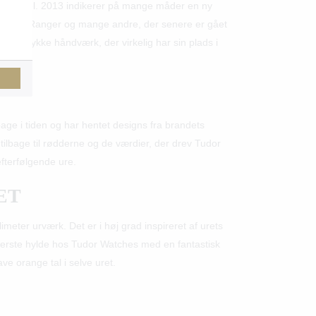
e by Basel. 2013 indikerer på mange måder en ny
Heritage Ranger og mange andre, der senere er gået
tisk stykke håndværk, der virkelig har sin plads i
age i tiden og har hentet designs fra brandets
 tilbage til rødderne og de værdier, der drev Tudor
fterfølgende ure.
ET
imeter urværk. Det er i høj grad inspireret af urets
a øverste hylde hos Tudor Watches med en fantastisk
e orange tal i selve uret.