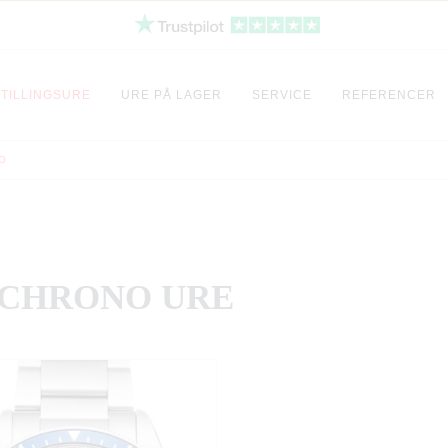
TILLINGSURE
URE PÅ LAGER
SERVICE
REFERENCER
O
 CHRONO URE