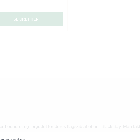
SE URET HER
r beundret og forgudet for deres flagskib af et ur - Black Bay. Men f
t udvalg af nogle af de flotteste og mest stilrene lanceringer fra det s
ruger cookies