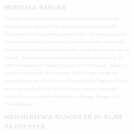
HERITAGE RANGER
Da Tudor Watches i sin tid lancerede Heritage Ranger på den
store urmesse i Basel i 2014 var det til stor overraskelse for
publikummet. Det var allerede røbet, at der ville komme nyheder
fra den schweiziske urproducent, men at det skulle udforme sig i
lanceringen af Heritage Ranger-serien, var der ikke mange der så
komme. Til gengæld er urentusiaster blev blæst bagover, af det
flotte schweiziske ur. Heritage Ranger er et flot design, simpelt ur
man bare bliver glad af at have på. Derfor er der mange der
ynder at bruge de i alle former for begivenheder. Heritage Ranger
egner sig nemlig til både hverdag, fester, arbejde og studiet -
uanset hvem man er kan man bære et Heritage Ranger ur fra
Tudor Watches.
MED HERITAGE RANGER ER DU KLAR
PÅ EVENTYR