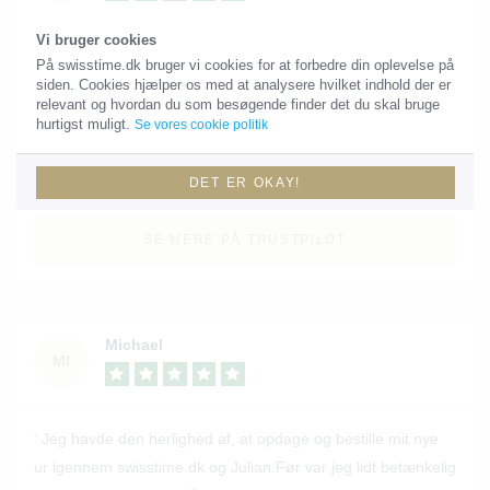
Vi bruger cookies
Købte et Tudor Black Bay gennem Swisstime og alt gik som
På swisstime.dk bruger vi cookies for at forbedre din oplevelse på
lovet. Alt lige fra første dialog til uret sad på min hånd, gik
siden. Cookies hjælper os med at analysere hvilket indhold der er
relevant og hvordan du som besøgende finder det du skal bruge
som smurt. Servicen er iorden og fik efter 1 måned justeret
hurtigst muligt.
Se vores cookie politik
lidt på lænken, da jeg synes det godt kunne sidde lidt
strammere og det ordnede Julian kvit og frit, da det lige
DET ER OKAY!
passede mig bedst. Kan varmt anbefale Swisstime herfra
😊
SE MERE PÅ TRUSTPILOT
Michael
MI
Jeg havde den herlighed af, at opdage og bestille mit nye
ur igennem swisstime.dk og Julian.Før var jeg lidt betænkelig