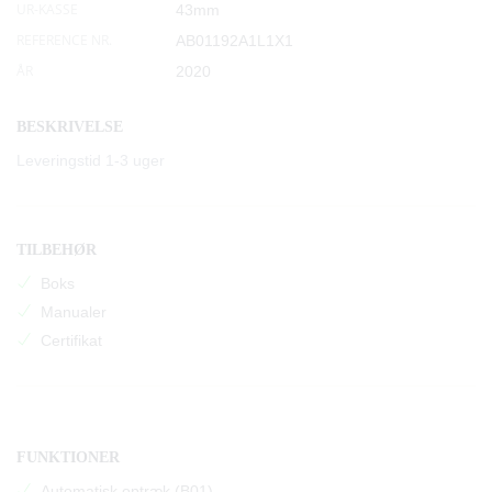
UR-KASSE
43mm
REFERENCE NR.
AB01192A1L1X1
ÅR
2020
BESKRIVELSE
Leveringstid 1-3 uger
TILBEHØR
Boks
Manualer
Certifikat
FUNKTIONER
Automatisk optræk (B01)