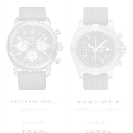
AVIATOR 8 B01 CHRONOGRAPH 43 CURTISS WARHAWK
Breitling Avenger Bandit
AB01192A1L1X1
E1338310.M534.253S.E20DSA.2
52.350,00 kr.
38.300,00 kr.
44.900,00 kr.
33.900,00 kr.