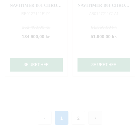
NAVITIMER B01 CHRONOGRAPH 46
NAVITIMER B01 CHRONOGRAPH 46
RB0127121F1P1
AB0127211C1A1
162.400,00 kr.
61.350,00 kr.
134.900,00 kr.
51.900,00 kr.
SE URET HER
SE URET HER
‹
1
2
›