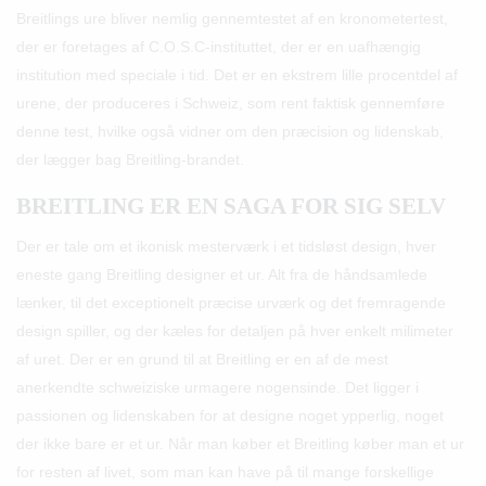
Breitlings ure bliver nemlig gennemtestet af en kronometertest,
der er foretages af C.O.S.C-instituttet, der er en uafhængig
institution med speciale i tid. Det er en ekstrem lille procentdel af
urene, der produceres i Schweiz, som rent faktisk gennemføre
denne test, hvilke også vidner om den præcision og lidenskab,
der lægger bag Breitling-brandet.
BREITLING ER EN SAGA FOR SIG SELV
Der er tale om et ikonisk mesterværk i et tidsløst design, hver
eneste gang Breitling designer et ur. Alt fra de håndsamlede
lænker, til det exceptionelt præcise urværk og det fremragende
design spiller, og der kæles for detaljen på hver enkelt milimeter
af uret. Der er en grund til at Breitling er en af de mest
anerkendte schweiziske urmagere nogensinde. Det ligger i
passionen og lidenskaben for at designe noget ypperlig, noget
der ikke bare er et ur. Når man køber et Breitling køber man et ur
for resten af livet, som man kan have på til mange forskellige