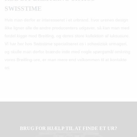
SWISSTIME
Hvis man derfor er interesseret i et urbrand, hvor urenes design
ikke ligner alle de andre producenters udgaver, så kan man med
fordel kigge mod Breitling, og deres store kollektion af luksusure.
VI har her hos Swisstime specialiseret os i schweizisk urmageri,
og skulle man derfor brænde inde med nogle spørgsmål omkring
vores Breitling-ure, er man mere end velkommen til at kontakte
os.
BRUG FOR HJÆLP TIL AT FINDE ET UR?