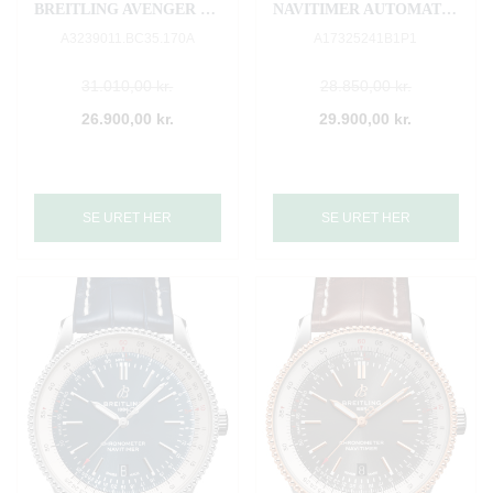
BREITLING AVENGER II GMT
NAVITIMER AUTOMATIC 38
A3239011.BC35.170A
A17325241B1P1
31.010,00 kr.
28.850,00 kr.
26.900,00 kr.
29.900,00 kr.
SE URET HER
SE URET HER