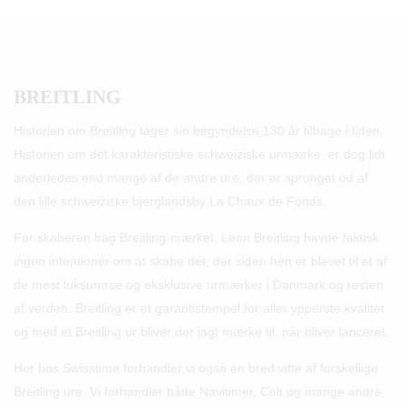
BREITLING
Historien om Breitling tager sin begyndelse 130 år tilbage i tiden.
Historien om det karakteristiske schweiziske urmærke, er dog lidt
anderledes end mange af de andre ure, der er sprunget ud af
den lille schweiziske bjerglandsby La Chaux de Fonds.
For skaberen bag Breitling-mærket, Leon Breitling havde faktisk
ingen intentioner om at skabe det, der siden hen er blevet til et af
de mest luksuriøse og eksklusive urmærker i Danmark og resten
af verden. Breitling er et garantistempel for aller ypperste kvalitet
og med et Breitling ur bliver der lagt mærke til, når bliver lanceret.
Her hos Swisstime forhandler vi også en bred vifte af forskellige
Breitling ure. Vi forhandler både Navitimer, Colt og mange andre