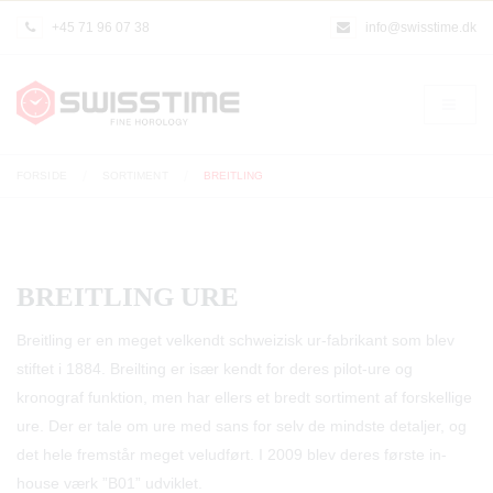
+45 71 96 07 38
info@swisstime.dk
FORSIDE
SORTIMENT
BREITLING
BREITLING URE
Breitling er en meget velkendt schweizisk ur-fabrikant som blev
stiftet i 1884. Breilting er især kendt for deres pilot-ure og
kronograf funktion, men har ellers et bredt sortiment af forskellige
ure. Der er tale om ure med sans for selv de mindste detaljer, og
det hele fremstår meget veludført. I 2009 blev deres første in-
house værk ”B01” udviklet.