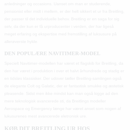
anledninger og occasions. Uanset om man er studerende,
pensionist eller midt i mellem, er der helt sikkert et ur fra Breitling,
der passer til det individuelle behov. Breitling er en saga for sig
selv, da der kun er få urproducenter i verden, der har ligeså
meget erfaring og ekspertise med fremstilling af luksusure på
allerøverste hylde.
DEN POPULÆRE NAVITIMER-MODEL
Specielt Navitimer-modellen har været et flagskib for Breitling, da
den har været i produktion i over et halvt århundrede og stadig er
en tidsløs klassisker. Der udover tæller Breitling-samlingen også
de elegante Colt og Galatic, der er fantastisk smukke og æstetisk
pleasende. Sidst men ikke mindst kan man også kigge ad den
mere teknologisk avancerede sti, da Breitlings modeller
Aerospace og Emergency længe har været anset som nogen af
lukusurenes mest avancerede eletronisk ure.
KØB DIT BREITLING UR HOS