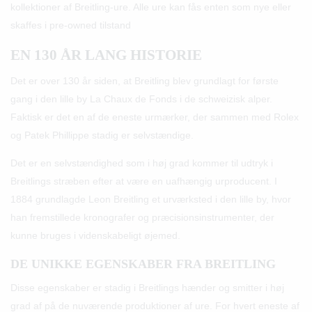
kollektioner af Breitling-ure. Alle ure kan fås enten som nye eller
skaffes i pre-owned tilstand
EN 130 ÅR LANG HISTORIE
Det er over 130 år siden, at Breitling blev grundlagt for første
gang i den lille by La Chaux de Fonds i de schweizisk alper.
Faktisk er det en af de eneste urmærker, der sammen med Rolex
og Patek Phillippe stadig er selvstændige.
Det er en selvstændighed som i høj grad kommer til udtryk i
Breitlings stræben efter at være en uafhængig urproducent. I
1884 grundlagde Leon Breitling et urværksted i den lille by, hvor
han fremstillede kronografer og præcisionsinstrumenter, der
kunne bruges i videnskabeligt øjemed.
DE UNIKKE EGENSKABER FRA BREITLING
Disse egenskaber er stadig i Breitlings hænder og smitter i høj
grad af på de nuværende produktioner af ure. For hvert eneste af