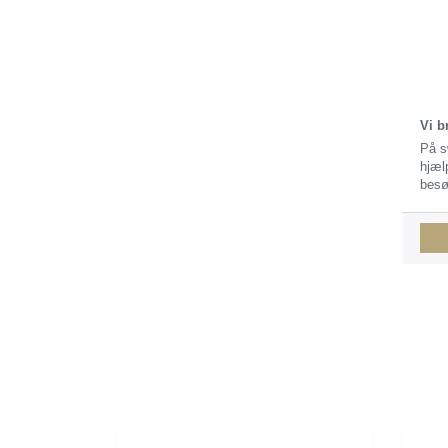
Vi b
På s
hjæl
besø