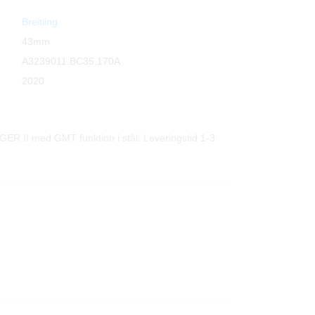
Breitling
43mm
A3239011.BC35.170A
2020
R II med GMT funktion i stål. Leveringstid 1-3