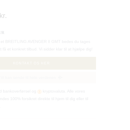
kr.
UR
ille et BREITLING AVENGER II GMT bedes du tages
at få et konkret tilbud. Vi sidder klar til at hjælpe dig!
KONTAKT OS HER
Vi kan sende til hele verdenen
od bankoverførsel og
kryptovaluta. Alle vores
ndes 100% forsikret direkte til hjem til dig eller til
.