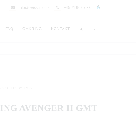
info@swisstime.dk
+45 71 96 07 38
FAQ
OMKRING
KONTAKT
3239011.BC35.170A
ING AVENGER II GMT