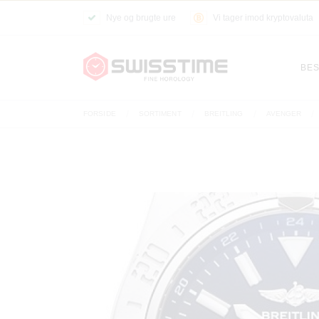
Nye og brugte ure
Vi tager imod kryptovaluta
BES
FORSIDE
SORTIMENT
BREITLING
AVENGER