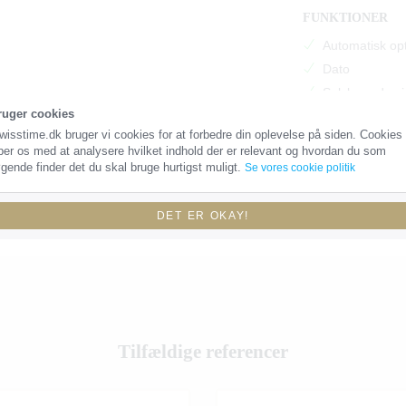
FUNKTIONER
Automatisk op
Dato
Selvlysende vi
ruger cookies
GMT funktion
wisstime.dk bruger vi cookies for at forbedre din oplevelse på siden. Cookies
Drejbar lünett
per os med at analysere hvilket indhold der er relevant og hvordan du som
gende finder det du skal bruge hurtigst muligt.
Se vores cookie politik
DET ER OKAY!
Tilfældige referencer