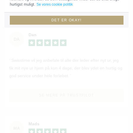
hurtigst muligt.
Se vores cookie politik
SE MERE PÅ TRUSTPILOT
DET ER OKAY!
Dan
DA
Swisstime vil jeg anbefale til alle der leder efter nyt ur, jeg
fik mit nye ur hjem på kun 4 dage, der blev ydet en hurtig og
god service under hele forløbet.
SE MERE PÅ TRUSTPILOT
Mads
MA