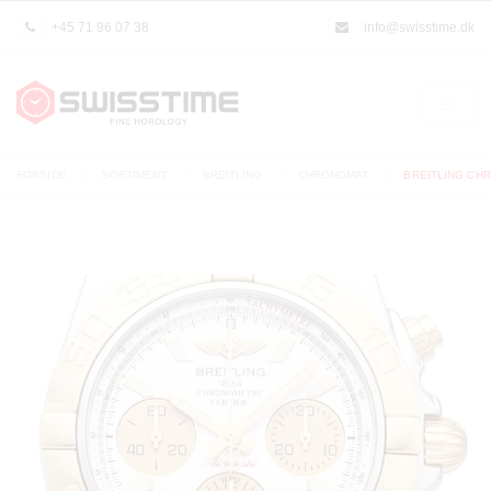
+45 71 96 07 38
info@swisstime.dk
FORSIDE
SORTIMENT
BREITLING
CHRONOMAT
BREITLING CH