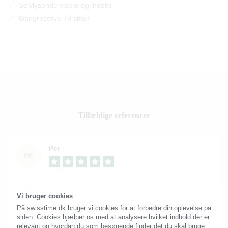
Selvlysende visere og indeks
Gangreserve 70 timer
Tilfældige referencer
Per
PE
God kundekontakt igennem alle faser af købet. Skarpe
Vi bruger cookies
priser, levering til aftalt tid. Anbefales
På swisstime.dk bruger vi cookies for at forbedre din oplevelse på
siden. Cookies hjælper os med at analysere hvilket indhold der er
relevant og hvordan du som besøgende finder det du skal bruge