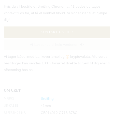
Hvis du vil bestille et Breitling Chronomat 41 bedes du tages
kontakt til os for, at få et konkret tilbud. Vi sidder klar til at hjælpe
dig!
KONTAKT OS HER
Vi kan sende til hele verdenen
Vi tager både imod bankoverførsel og
kryptovaluta. Alle vores
bestillinger kan sendes 100% forsikret direkte til hjem til dig eller til
afhentning hos os.
OM URET
MÆRKE
Breitling
UR-KASSE
41mm
REFERENCE NR.
CB014012.G713.378C