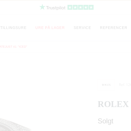
TILLINGSURE
URE PÅ LAGER
SERVICE
REFERENCER
TEJUST 41 "ICED"
Ref. 1
ROLEX 
Solgt