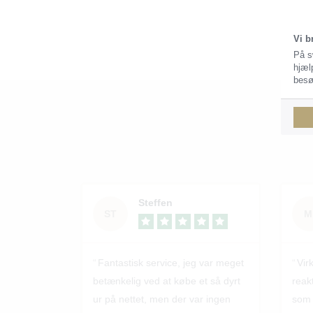
Vi b
På s
hjæl
besø
Steffen
ST
M
Fantastisk service, jeg var meget
Vir
betænkelig ved at købe et så dyrt
reak
ur på nettet, men der var ingen
som 