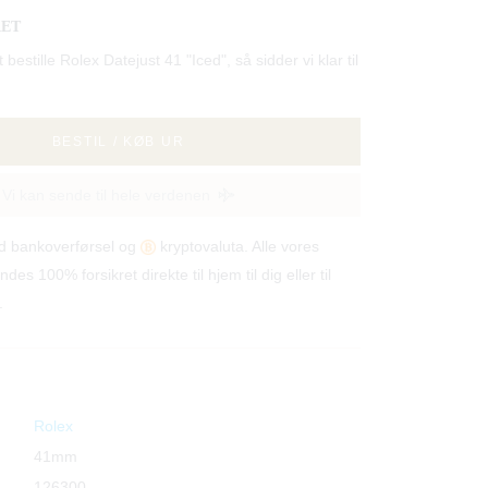
RET
t bestille Rolex Datejust 41 "Iced", så sidder vi klar til
BESTIL / KØB UR
Vi kan sende til hele verdenen
od bankoverførsel og
kryptovaluta. Alle vores
ndes 100% forsikret direkte til hjem til dig eller til
.
Rolex
41mm
126300