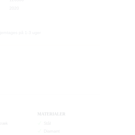
2020
 Hjemtages på 1-3 uger
MATERIALER
træk
Stål
Diamant