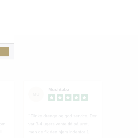
Mushtaba
MU
Flinke drenge og god service. Der
som
var 3-4 ugers vente tid på uret,
l
men de fik den hjem indenfor 1