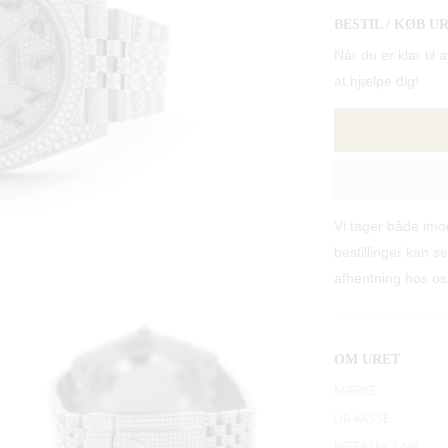
BESTIL / KØB U
Når du er klar til a
at hjælpe dig!
Vi tager både im
bestillinger kan se
afhentning hos os
OM URET
MÆRKE
UR-KASSE
REFERENCE NR.