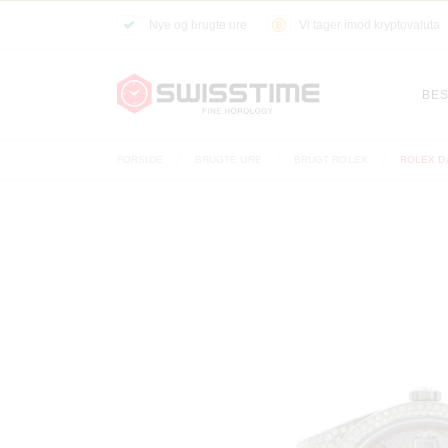
Nye og brugte ure
Vi tager imod kryptovaluta
BES
FORSIDE
BRUGTE URE
BRUGT ROLEX
ROLEX DA