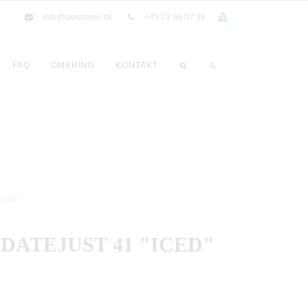
info@swisstime.dk
+45 71 96 07 38
FAQ
OMKRING
KONTAKT
26300
DATEJUST 41 "ICED"