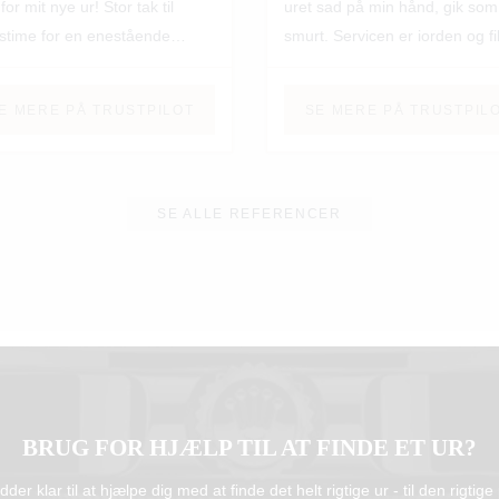
for mit nye ur! Stor tak til
uret sad på min hånd, gik som
stime for en enestående
smurt. Servicen er iorden og fi
ce! Vi ses igen...
efter 1 måned justeret lidt på
lænken, da jeg synes det godt
E MERE PÅ TRUSTPILOT
SE MERE PÅ TRUSTPIL
kunne sidde lidt strammere og
ordnede Julian kvit og frit, da 
lige passede mig bedst. Kan v
anbefale Swisstime herfra 😊
SE ALLE REFERENCER
BRUG FOR HJÆLP TIL AT FINDE ET UR?
idder klar til at hjælpe dig med at finde det helt rigtige ur - til den rigtige 