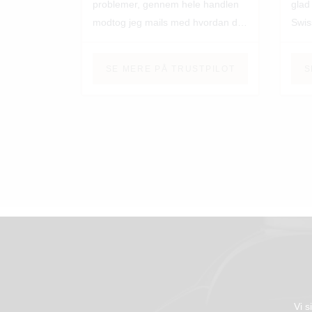
problemer, gennem hele handlen
glad 
modtog jeg mails med hvordan det
Swis
gik med leveringen. Jeg har ingen
servi
betænkeligheder ved at give
SE MERE PÅ TRUSTPILOT
S
firmaet top karakter
Vi s