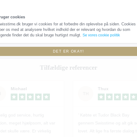
ruger cookies
wisstime.dk bruger vi cookies for at forbedre din oplevelse på siden. Cookies
per os med at analysere hvilket indhold der er relevant og hvordan du som
gende finder det du skal bruge hurtigst muligt.
Se vores cookie politik
DET ER OKAY!
Tilfældige referencer
Michael
Thux
I
TH
kelig god service, hurtig
Købte et Tudor Black Bay
tion, meget hjælpsom, alt var
gennem Swisstime og alt gik 
det skulle være. Er virkelig
lovet. Alt lige fra første dialog ti