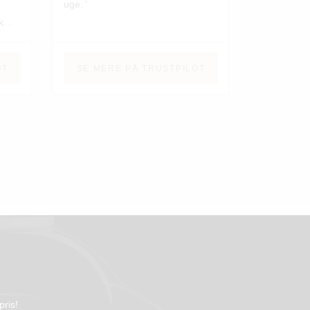
uge.
k
OT
SE MERE PÅ TRUSTPILOT
 det
det
armt
pris!