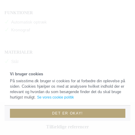
FUNKTIONER
Automatisk optræk
Kronograf
MATERIALER
Stål
18kt. guld
Vi bruger cookies
På swisstime.dk bruger vi cookies for at forbedre din oplevelse på
siden. Cookies hjælper os med at analysere hvilket indhold der er
relevant og hvordan du som besøgende finder det du skal bruge
hurtigst muligt.
Se vores cookie politik
DET ER OKAY!
Tilfældige referencer