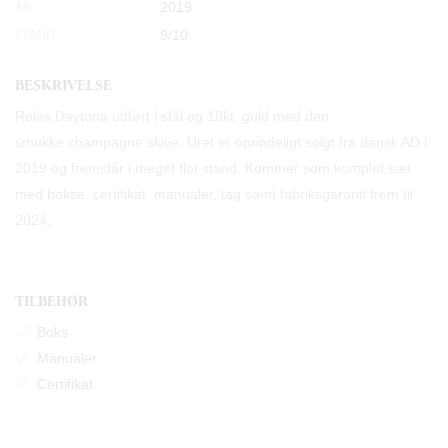
ÅR
2019
STAND
9/10
BESKRIVELSE
Rolex Daytona udført i stål og 18kt. guld med den
smukke champagne skive. Uret er oprindeligt solgt fra dansk AD i
2019 og fremstår i meget flot stand. Kommer som komplet sæt
med bokse, certifikat, manualer, tag samt fabriksgaranti frem til
2024.
TILBEHØR
Boks
Manualer
Certifikat