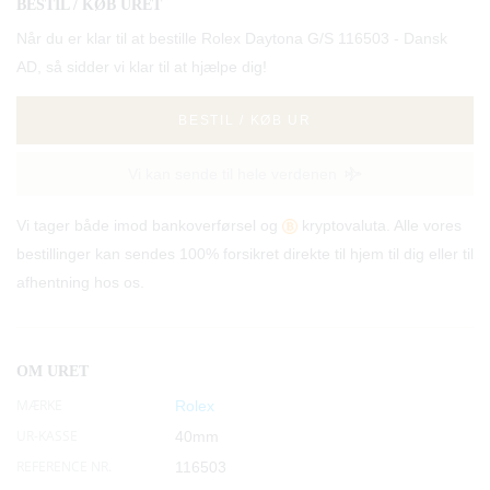
BESTIL / KØB URET
Når du er klar til at bestille Rolex Daytona G/S 116503 - Dansk
AD, så sidder vi klar til at hjælpe dig!
BESTIL / KØB UR
Vi kan sende til hele verdenen
Vi tager både imod bankoverførsel og
kryptovaluta. Alle vores
bestillinger kan sendes 100% forsikret direkte til hjem til dig eller til
afhentning hos os.
OM URET
MÆRKE
Rolex
UR-KASSE
40mm
REFERENCE NR.
116503