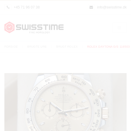
+45 71 96 07 38
info@swisstime.dk
FORSIDE
BRUGTE URE
BRUGT ROLEX
ROLEX DAYTONA G/S 116503 