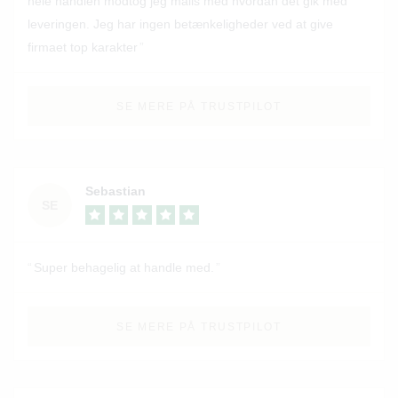
hele handlen modtog jeg mails med hvordan det gik med
leveringen. Jeg har ingen betænkeligheder ved at give
firmaet top karakter
SE MERE PÅ TRUSTPILOT
Sebastian
SE
Super behagelig at handle med.
SE MERE PÅ TRUSTPILOT