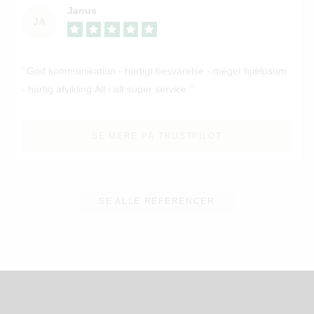
Janus
JA
God kommunikation - hurtigt besvarelse - meget hjælpsom
- hurtig afvikling.Alt i alt super service.
SE MERE PÅ TRUSTPILOT
SE ALLE REFERENCER