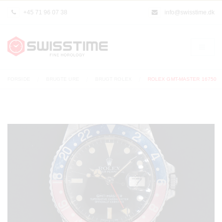
+45 71 96 07 38
info@swisstime.dk
FORSIDE
BRUGTE URE
BRUGT ROLEX
ROLEX GMT-MASTER 16750