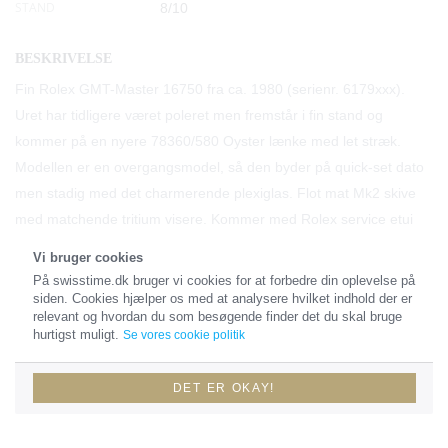
STAND
8/10
BESKRIVELSE
Fin Rolex GMT-Master 16750 fra ca. 1980 (serienr. 6179xxx).
Uret har tidligere været poleret men fremstår i fin stand og
kommer på en nyere 78360/580 Oyster lænke med let stræk.
Modellen er en overgangsmodel, så den byder på quick-set dato
men stadig med det charmerende plexiglas. Flot mat Mk2 skive
med matchende tritium visere. Kommer med Rolex service etui
samt RSC kort fra 2022.
Vi bruger cookies
På swisstime.dk bruger vi cookies for at forbedre din oplevelse på
siden. Cookies hjælper os med at analysere hvilket indhold der er
relevant og hvordan du som besøgende finder det du skal bruge
TILBEHØR
hurtigst muligt.
Se vores cookie politik
Ingen tilbehør
DET ER OKAY!