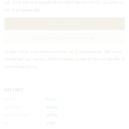
Når du er klar til at bestille Rolex GMT-Master 16750, så sidder vi
klar til at hjælpe dig!
BESTIL / KØB UR
Vi kan sende til hele verdenen
Vi tager både imod bankoverførsel og
kryptovaluta. Alle vores
bestillinger kan sendes 100% forsikret direkte til hjem til dig eller til
afhentning hos os.
OM URET
MÆRKE
Rolex
UR-KASSE
40mm
REFERENCE NR.
16750
ÅR
1980