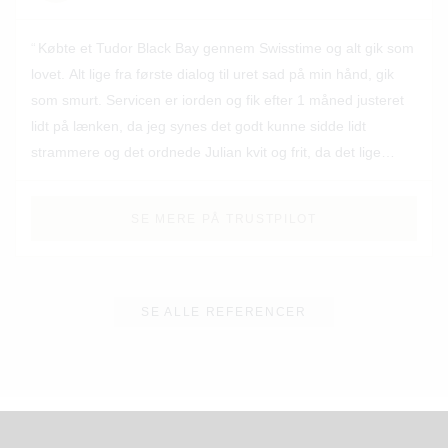
Købte et Tudor Black Bay gennem Swisstime og alt gik som
lovet. Alt lige fra første dialog til uret sad på min hånd, gik
som smurt. Servicen er iorden og fik efter 1 måned justeret
lidt på lænken, da jeg synes det godt kunne sidde lidt
strammere og det ordnede Julian kvit og frit, da det lige
passede mig bedst. Kan varmt anbefale Swisstime herfra
😊
SE MERE PÅ TRUSTPILOT
SE ALLE REFERENCER