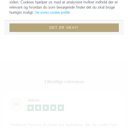
siden. Cookies hjælper os med at analysere hvilket indhold der er
relevant og hvordan du som besøgende finder det du skal bruge
hurtigst muligt.
Se vores cookie politik
MATERIALER
Stål
DET ER OKAY!
Tilfældige referencer
Jakob
JA
Købte et Panerai af Julian fra Swisstime. De var under hele