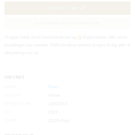
BESTIL / KØB UR
Vi kan sende til hele verdenen
Vi tager både imod bankoverførsel og
kryptovaluta. Alle vores
bestillinger kan sendes 100% forsikret direkte til hjem til dig eller til
afhentning hos os.
OM URET
MÆRKE
Rolex
UR-KASSE
40mm
REFERENCE NR.
126610LV
ÅR
2023
STAND
10/10 (Nyt)