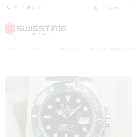
+45 71 96 07 38
info@swisstime.dk
FORSIDE
BRUGTE URE
BRUGT ROLEX
ROLEX SUBMARINER 126610