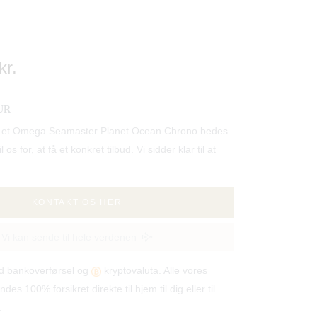
kr.
UR
ille et Omega Seamaster Planet Ocean Chrono bedes
 os for, at få et konkret tilbud. Vi sidder klar til at
KONTAKT OS HER
Vi kan sende til hele verdenen
od bankoverførsel og
kryptovaluta. Alle vores
ndes 100% forsikret direkte til hjem til dig eller til
.