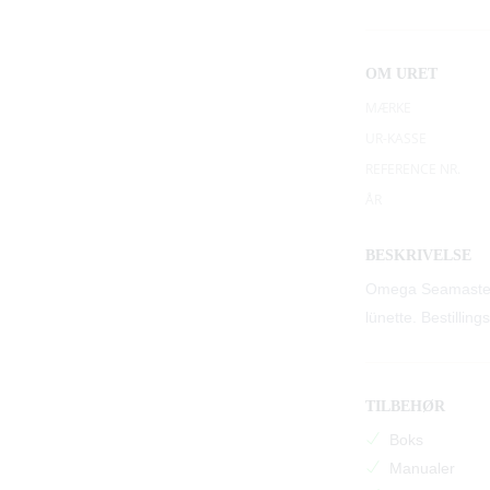
OM URET
MÆRKE
UR-KASSE
REFERENCE NR.
ÅR
BESKRIVELSE
Omega Seamaster 
lünette. Bestilling
TILBEHØR
Boks
Manualer