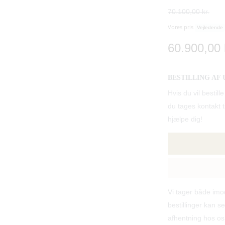
70.100,00 kr.
Vores pris
Vejledende
60.900,00 
BESTILLING AF 
Hvis du vil best
du tages kontakt til
hjælpe dig!
Vi tager både im
bestillinger kan se
afhentning hos os