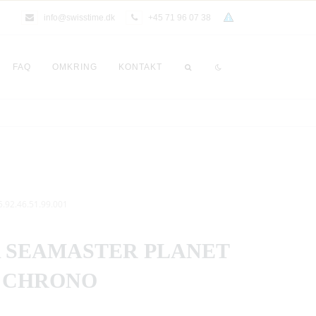
info@swisstime.dk
+45 71 96 07 38
FAQ
OMKRING
KONTAKT
5.92.46.51.99.001
 SEAMASTER PLANET
 CHRONO