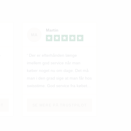
Martin
MA
-
Der er efterhånden længe
imellem god service når man
køber noget nu om dage. Det må
man i den grad sige at man får hos
swisstime. God service fra købet til
at man modtager uret og
efterfølgende opfølgning på
OT
SE MERE PÅ TRUSTPILOT
tilfredsheden vedrørende varen.
Jeg kan varmt anbefale
swisstime.