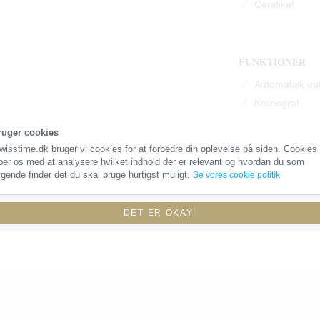
Certifikat
FUNKTIONER
Automatisk op
Kronograf
Dato
ruger cookies
Helium ventil
wisstime.dk bruger vi cookies for at forbedre din oplevelse på siden. Cookies
60 timers gan
per os med at analysere hvilket indhold der er relevant og hvordan du som
gende finder det du skal bruge hurtigst muligt.
Se vores cookie politik
DET ER OKAY!