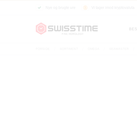
Nye og brugte ure
Vi tager imod kryptovaluta
BES
FORSIDE
SORTIMENT
OMEGA
SEAMASTER