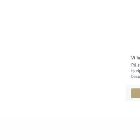
Vi b
På s
hjæl
besø