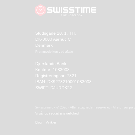
Studsgade 20, 1. TH.
DK-8000 Aarhuc C
Denmark
Fremmøde kun ved aftale
Djurslands Bank:
Kontonr: 1083008
Registreringsnr: 7321
IBAN: DK9273210001083008
SWIFT: DJURDK22
Swisstime.dk © 2026 · Alle rettigheder reserveret · Alle priser p
Vi går op i social ansvarlighed
Blog
Artikler