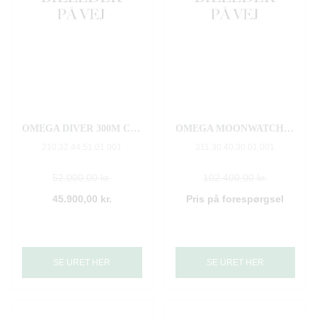
OMEGA DIVER 300M CO‑AXIAL MASTER CHRONOMETER CHRONOGRAPH 44 MM
OMEGA MOONWATCH CHRONOGRAPH 39.7 MM
210.32.44.51.01.001
311.30.40.30.01.001
52.000,00 kr.
102.400,00 kr.
45.900,00 kr.
Pris på forespørgsel
SE URET HER
SE URET HER