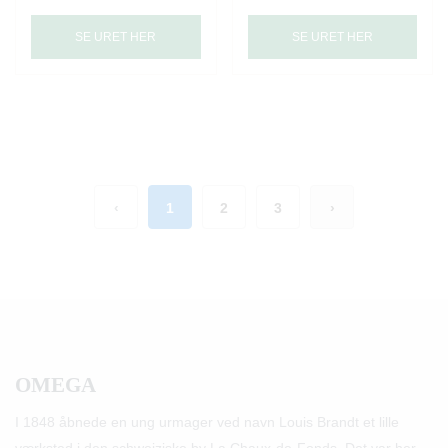
SE URET HER
SE URET HER
‹
1
2
3
›
OMEGA
I 1848 åbnede en ung urmager ved navn Louis Brandt et lille
værksted i den schweiziske by La Chaux-de-Fonds. Det var her,