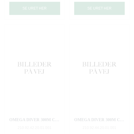
SE URET HER
SE URET HER
OMEGA DIVER 300M CO‑AXIAL MASTER CHRONOMETER 42 MM "007 Edition"
OMEGA DIVER 300M CO‑AXIAL MASTER CHRONOMETER 43.5 MM
210.92.42.20.01.001
210.92.44.20.01.001