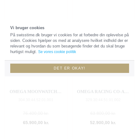
Vi bruger cookies
På swisstime.dk bruger vi cookies for at forbedre din oplevelse på
siden. Cookies hjælper os med at analysere hvilket indhold der er
relevant og hvordan du som besøgende finder det du skal bruge
hurtigst muligt.
Se vores cookie politik
DET ER OKAY!
OMEGA MOONWATCH CO‑AXIAL MASTER CHRONOMETER MOONPHASE CHRONOGRAPH 44.25 MM
OMEGA RACING CO‑AXIAL MASTER CHRONOMETER CHRONOGRAPH 44.25 MM
304.30.44.52.01.001
329.30.44.51.01.002
76.400,00 kr.
63.800,00 kr.
65.900,00 kr.
52.900,00 kr.