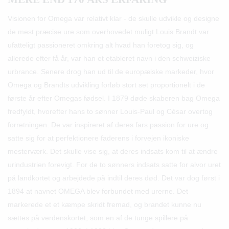
Visionen for Omega var relativt klar
- de skulle udvikle og designe
de mest præcise ure som overhovedet muligt.Louis Brandt var
ufatteligt passioneret omkring alt hvad han foretog sig, og
allerede efter få år, var han et etableret navn i den schweiziske
urbrance. Senere drog han ud til de europæiske markeder, hvor
Omega og Brandts udvikling forløb stort set proportionelt i de
første år efter Omegas fødsel. I 1879 døde
skaberen bag Omega
fredfyldt, hvorefter hans to sønner Louis-Paul og César overtog
forretningen. De var inspireret af deres fars passion for ure og
satte sig for at perfektionere faderens i forvejen ikoniske
mesterværk. Det skulle vise sig, at deres indsats kom til at ændre
urindustrien forevigt. For de to sønners indsats satte for alvor uret
på landkortet og arbejdede på indtil deres død. Det var dog først i
1894 at navnet
OMEGA
blev forbundet med urerne. Det
markerede et et kæmpe skridt fremad, og brandet kunne nu
sættes på verdenskortet, som en af de tunge spillere på