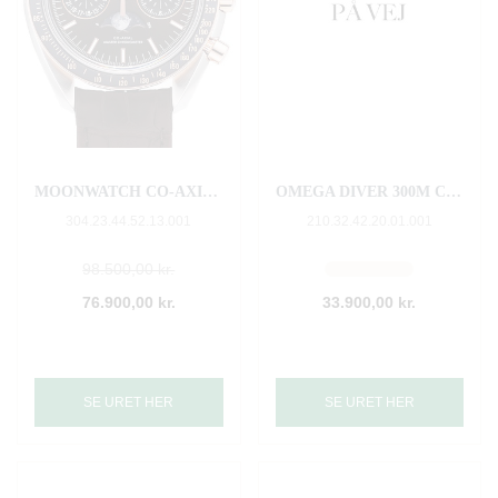
MOONWATCH CO‑AXIAL MASTER CHRONOMETER MOONPHASE CHRONOGRAPH 44.25 MM
OMEGA DIVER 300M CO‑AXIAL MASTER CHRONOMETER 42 MM
304.23.44.52.13.001
210.32.42.20.01.001
98.500,00 kr.
76.900,00 kr.
33.900,00 kr.
SE URET HER
SE URET HER