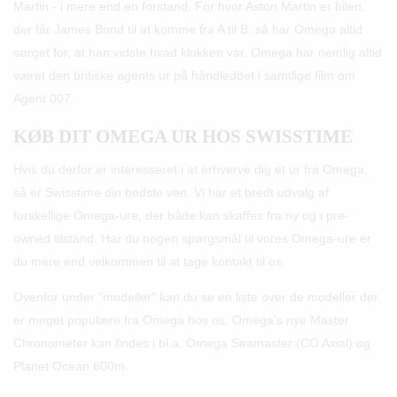
Martin - i mere end en forstand
. For hvor Aston Martin er bilen,
der får James Bond til at komme fra A til B, så har Omega altid
sørget for, at han vidste hvad klokken var. Omega har nemlig altid
været den britiske agents ur på håndleddet i samtlige film om
Agent 007.
KØB DIT OMEGA UR HOS SWISSTIME
Hvis du derfor er interesseret i at erhverve dig et ur fra Omega,
så er Swisstime din bedste ven. Vi har et bredt udvalg af
forskellige Omega-ure, der både kan skaffes fra ny og i pre-
owned tilstand. Har du nogen spørgsmål til vores Omega-ure er
du mere end velkommen til at tage kontakt til os.
Ovenfor under "modeller" kan du se en liste over de modeller der
er meget populære fra Omega hos os. Omega's nye Master
Chronometer kan findes i bl.a. Omega Seamaster (CO Axial) og
Planet Ocean 600m.