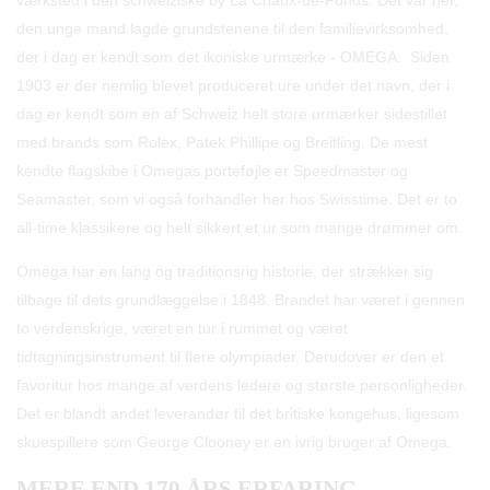
den unge mand lagde grundstenene til den familievirksomhed,
der i dag er kendt som det ikoniske urmærke - OMEGA. Siden
1903 er der nemlig blevet produceret ure under det navn, der i
dag er kendt som en af Schweiz helt store urmærker sidestillet
med brands som Rolex, Patek Phillipe og Breitling. De mest
kendte flagskibe i Omegas porteføjle er Speedmaster og
Seamaster, som vi også forhandler her hos Swisstime. Det er to
all-time klassikere og helt sikkert et ur som mange drømmer om.
Omega har en lang og traditionsrig historie
, der strækker sig
tilbage til dets grundlæggelse i 1848. Brandet har været i gennen
to verdenskrige, været en tur i rummet og været
tidtagningsinstrument til flere olympiader. Derudover er den et
favoritur hos mange af verdens ledere og største personligheder.
Det er blandt andet leverandør til det britiske kongehus, ligesom
skuespillere som George Clooney er en ivrig bruger af Omega.
MERE END 170 ÅRS ERFARING