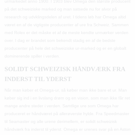
urmarkedet anno 1900. I 1903 blev Omega den største producent
på det schweiziske marked og man satsede nu for alvor på
research og udvklingsdelen af uret. I tidens løb har
Omega
altid
været en af de vigtigste producenter af ure fra Schweiz.
Sammen
med Rolex er det måske et af de meste kendte urmærker verden
over.
I dag er brandet som bekendt stadig en af de bedste
producenter på hele det schweiziske ur-marked og er en globalt
dominerende spiller i verden.
SOLIDT SCHWEIZISK HÅNDVÆRK FRA
INDERST TIL YDERST
Når man køber et Omega-ur, så køber man ikke bare et ur. Man
køber sig ind i en livslang drøm og en vision, som man ikke får ret
mange andre steder i verden. Samtlige ure som Omega har
produceret er håndværet på allerøverste hylde.
Fra Speedmaster
til Seamaster og alle urene derimellem
, er solidt schweizisk
håndværk fra inderst til yderst.
Omega er urenes svar på en Aston