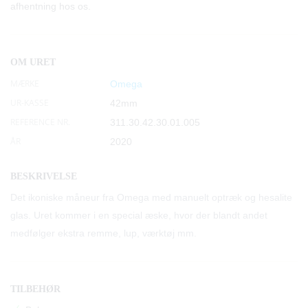
afhentning hos os.
OM URET
MÆRKE
Omega
UR-KASSE
42mm
REFERENCE NR.
311.30.42.30.01.005
ÅR
2020
BESKRIVELSE
Det ikoniske måneur fra Omega med manuelt optræk og hesalite
glas. Uret kommer i en special æske, hvor der blandt andet
medfølger ekstra remme, lup, værktøj mm.
TILBEHØR