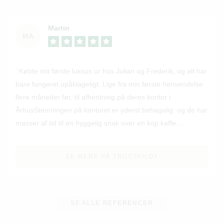
Martin
MA
Købte mit første luksus ur hos Julian og Frederik, og alt har
bare fungeret upåklageligt. Lige fra min første henvendelse
flere måneder før, til afhentning på deres kontor i
ÅrhusStemningen på kontoret er yderst behagelig, og de har
masser af tid til en hyggelig snak over en kop kaffe.
Derudover er de meget behjælpelige, og kan svare på alle
ens spørgsmål. Dette er noget de aut. forhandlere kunne
SE MERE PÅ TRUSTPILOT
lære noget af!Jeg kan varmt anbefale Swiss time, og står jeg
en dag, og skal erhverve mig endnu et luksus ur, skriver jeg
til Julian og Frederik først
SE ALLE REFERENCER