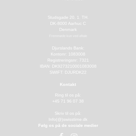
Studsgade 20, 1. TH.
DK-8000 Aarhuc C
Denmark
Fremmøde kun ved aftale
Djurslands Bank:
Kontonr: 1083008
Registreringsnr: 7321
IBAN: DK9273210001083008
SWIFT: DJURDK22
Kontakt
Ring til os på:
+45 71 96 07 38
Skriv til os på:
Info(@)swisstime.dk
Følg os på de sociale medier