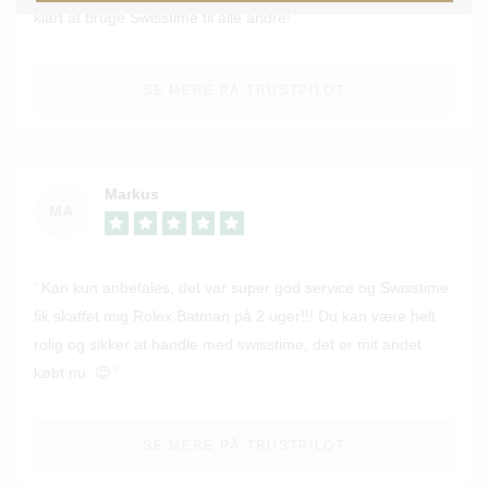
klart at bruge Swisstime til alle andre!
SE MERE PÅ TRUSTPILOT
Markus
MA
Kan kun anbefales, det var super god service og Swisstime
fik skaffet mig Rolex Batman på 2 uger!!! Du kan være helt
rolig og sikker at handle med swisstime, det er mit andet
købt nu. 😉
SE MERE PÅ TRUSTPILOT