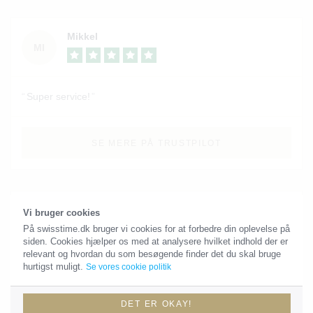
Mikkel
MI
Super service!
SE MERE PÅ TRUSTPILOT
Frederik
Vi bruger cookies
FR
På swisstime.dk bruger vi cookies for at forbedre din oplevelse på
siden. Cookies hjælper os med at analysere hvilket indhold der er
relevant og hvordan du som besøgende finder det du skal bruge
hurtigst muligt.
Se vores cookie politik
Super service!Lækker og hurtig servicering af drengene
bag Swisstime. Afgav mit ønske til Julian omkring model mv.
DET ER OKAY!
og modtog mit ur hurtigt og uden problemer. Anbefaler helt