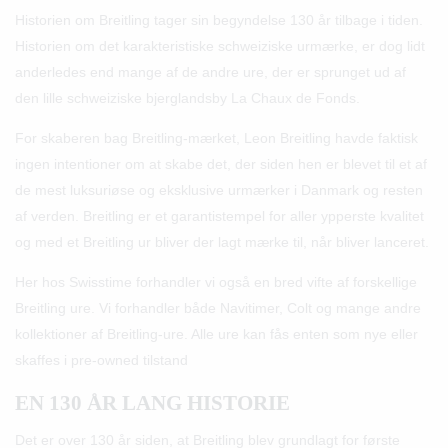
Historien om Breitling tager sin begyndelse 130 år tilbage i tiden.
Historien om det karakteristiske schweiziske urmærke, er dog lidt
anderledes end mange af de andre ure, der er sprunget ud af
den lille schweiziske bjerglandsby La Chaux de Fonds.
For skaberen bag Breitling-mærket, Leon Breitling havde faktisk
ingen intentioner om at skabe det, der siden hen er blevet til et af
de mest luksuriøse og eksklusive urmærker i Danmark og resten
af verden. Breitling er et garantistempel for aller ypperste kvalitet
og med et Breitling ur bliver der lagt mærke til, når bliver lanceret.
Her hos Swisstime forhandler vi også en bred vifte af forskellige
Breitling ure. Vi forhandler både Navitimer, Colt og mange andre
kollektioner af Breitling-ure. Alle ure kan fås enten som nye eller
skaffes i pre-owned tilstand
EN 130 ÅR LANG HISTORIE
Det er over 130 år siden, at Breitling blev grundlagt for første