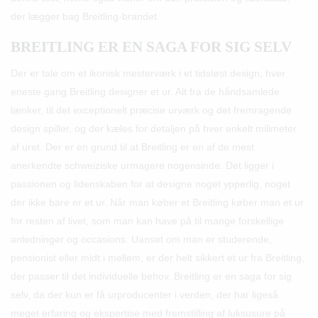
der lægger bag Breitling-brandet.
BREITLING ER EN SAGA FOR SIG SELV
Der er tale om et ikonisk mesterværk i et tidsløst design, hver
eneste gang Breitling designer et ur. Alt fra de håndsamlede
lænker, til det exceptionelt præcise urværk og det fremragende
design spiller, og der kæles for detaljen på hver enkelt milimeter
af uret. Der er en grund til at Breitling er en af de mest
anerkendte schweiziske urmagere nogensinde. Det ligger i
passionen og lidenskaben for at designe noget ypperlig, noget
der ikke bare er et ur. Når man køber et Breitling køber man et ur
for resten af livet, som man kan have på til mange forskellige
anledninger og occasions. Uanset om man er studerende,
pensionist eller midt i mellem, er der helt sikkert et ur fra Breitling,
der passer til det individuelle behov. Breitling er en saga for sig
selv, da der kun er få urproducenter i verden, der har ligeså
meget erfaring og ekspertise med fremstilling af luksusure på