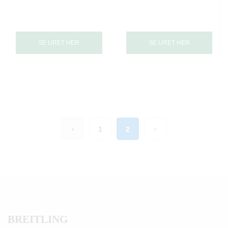
SE URET HER
SE URET HER
‹
1
2
›
BREITLING