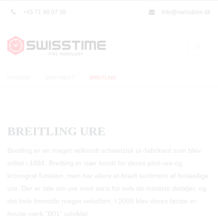
+45 71 96 07 38
info@swisstime.dk
FORSIDE
SORTIMENT
BREITLING
BREITLING URE
Breitling er en meget velkendt schweizisk ur-fabrikant som blev
stiftet i 1884. Breilting er især kendt for deres pilot-ure og
kronograf funktion, men har ellers et bredt sortiment af forskellige
ure. Der er tale om ure med sans for selv de mindste detaljer, og
det hele fremstår meget veludført. I 2009 blev deres første in-
house værk ”B01” udviklet.