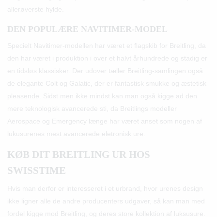
allerøverste hylde.
DEN POPULÆRE NAVITIMER-MODEL
Specielt Navitimer-modellen har været et flagskib for Breitling, da
den har været i produktion i over et halvt århundrede og stadig er
en tidsløs klassisker. Der udover tæller Breitling-samlingen også
de elegante Colt og Galatic, der er fantastisk smukke og æstetisk
pleasende. Sidst men ikke mindst kan man også kigge ad den
mere teknologisk avancerede sti, da Breitlings modeller
Aerospace og Emergency længe har været anset som nogen af
lukusurenes mest avancerede eletronisk ure.
KØB DIT BREITLING UR HOS
SWISSTIME
Hvis man derfor er interesseret i et urbrand, hvor urenes design
ikke ligner alle de andre producenters udgaver, så kan man med
fordel kigge mod Breitling, og deres store kollektion af luksusure.