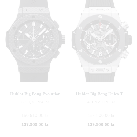
Hublot Big Bang Evolution
Hublot Big Bang Unico Titanium/Ceramic
301.QX.1724.RX
411.NM.1170.RX
150.510,00 kr.
154.800,00 kr.
137.900,00 kr.
139.900,00 kr.