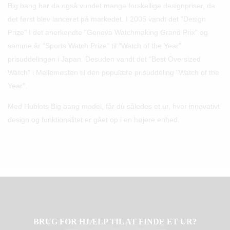
Big bang har da også vundet mange forskellige designpriser, da
det først blev lanceret på markedet. I 2005 vandt det "Design
Prize" I det anerkendte "Geneva Watchmaking Grand Prix" og
samme år "Sports Watch Prize" til "Watch of the Year"
prisuddelingen i Japan. Desuden vandt det "Best Oversized
Watch" i Mellemøsten til den populære prisuddeling "Watch of the
Year".
Med Hublots Big bang model, får du således et ur, hvor innovativt
design og funktionalitet er gået op i en højere enhed.
BRUG FOR HJÆLP TIL AT FINDE ET UR?