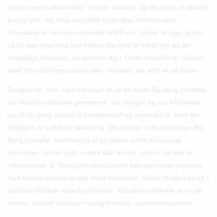
design med funktionalitet. Uret er vandtæt, og desuden et såkaldt
konografur, der altså kan måle forskellige tidsintervaller.
Derudover er de nyere modeller GMT-ure, hvilket vil sige, at det
så let som ingenting kan hjælpe dig med at holde styr på de
forskellige tidszoner, du befinder dig i. Disse modeller er således
lavet til forretningsmanden eller -kvinden, der altid er på farten.
Designet er, som nævnt præget af, at de fleste Big bang modeller
har Hublots klassiske gummirem, der smyger sig om håndledet,
og på én gang skaber et komfortabelt og innovativt ur, hvor der
tydeligvis er kælet for detaljerne. Derudover er de forskellige Big
Bang modeller sammensat af en række andre luksuriøse
materialer, såsom guld, rustfrit stål, Kevlar, carbon for blot at
nævne nogle få. Designets eksklusivitet hænger netop sammen
med kombinationen af alle disse materialer. Urene findes i øvrigt i
varianter til både mænd og kvinder. Kvinde-modellerne er noget
mindre, selvom urkassen stadig fremstår overdimensioneret.