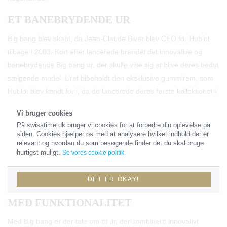
ET BANEBRYDENDE UR
Big bang blev skabt, da Jean-Claude Biver blev CEO for Hublot
tilbage i 2003. Kort efter lancerede brandet det innovative og
banebrydende Big bang ur, der skulle vise sig at blive deres bedst
sælgende model. Uret bibeholdt den eksklusive gummirem, som
Hublot blev kendt for i, da de lancerede deres første kollektioner i
1980’erne.
Vi bruger cookies
Generelt adskiller uret sig designmæssigt fra mange andre
På swisstime.dk bruger vi cookies for at forbedre din oplevelse på
siden. Cookies hjælper os med at analysere hvilket indhold der er
modeller fra luksusproducenter på markedet; blandt andet ved at
relevant og hvordan du som besøgende finder det du skal bruge
have den overdimensionerede urkasse, der gør, at Big bang er et
hurtigst muligt.
Se vores cookie politik
ur, der lægges mærke til.
DET ER OKAY!
INNOVATIVT DESIGN KOMBINERET
MED FUNKTIONALITET
Med Big bang er der tale om et ur, der kombinere innovativt