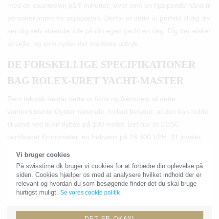
med en countdown på ti minutter, lavet som en hjælpende hånd til
personer inden for sejlsporten. Derfor er dette ur perfekt til dig der
ser dig selv stående ude på din egen yacht en dag. Dig der elsker
at sejle, og som nyder det maritime udtryk.
DE FORSKELLIGE SPECIFIKATIONER
BAG ROLEX-URET YACHT-MASTER
Rent teknisk består dette ur først og fremmest af dette
vandresistente Oystermateriale, hvilket betyder, at den kan holde
til vand ned til en dybde på 100 meter. Det har et COSC-
certificeret Kronometer, en frekvens på 28.800 VPH, 31 juveler,
og en gangreserve på omkring 48 timer. Det har stopursfunktion,
Vi bruger cookies
og meget mere. Samtidig er alt lavet eksklusivt i Schweiz af
På swisstime.dk bruger vi cookies for at forbedre din oplevelse på
siden. Cookies hjælper os med at analysere hvilket indhold der er
schweiziske komponenter, som alle andre ure fra Rolex også er.
relevant og hvordan du som besøgende finder det du skal bruge
Det kommer samtidig i dag også med Oysterflex armbånd, en
hurtigst muligt.
Se vores cookie politik
gummirem. Du kan selvfølgelig også finde den med den klassiske
rem i guld og/eller stål. Alt i alt er udgangspunktet at lave endnu et
DET ER OKAY!