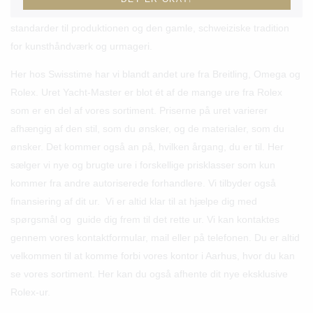
ur “the Rolex way”. Det er med et enormt fokus på de høje Rolex-
standarder til produktionen og den gamle, schweiziske tradition
for kunsthåndværk og urmageri.
Her hos Swisstime har vi blandt andet ure fra Breitling, Omega og
Rolex. Uret Yacht-Master er blot ét af de mange ure fra Rolex
som er en del af vores sortiment. Priserne på uret varierer
afhængig af den stil, som du ønsker, og de materialer, som du
ønsker. Det kommer også an på, hvilken årgang, du er til. Her
sælger vi nye og brugte ure i forskellige prisklasser som kun
kommer fra andre autoriserede forhandlere. Vi tilbyder også
finansiering af dit ur. Vi er altid klar til at hjælpe dig med
spørgsmål og guide dig frem til det rette ur. Vi kan kontaktes
gennem vores kontaktformular, mail eller på telefonen. Du er altid
velkommen til at komme forbi vores kontor i Aarhus, hvor du kan
se vores sortiment. Her kan du også afhente dit nye eksklusive
Rolex-ur.