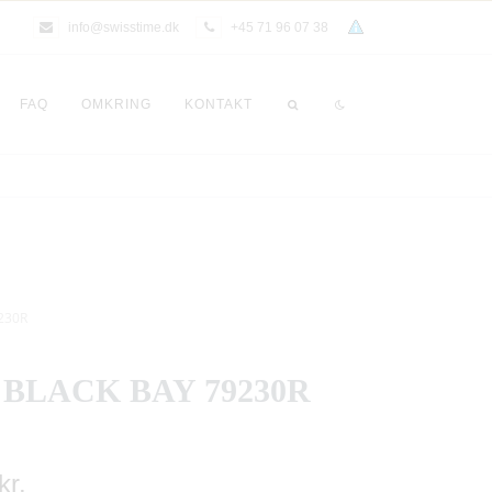
info@swisstime.dk
+45 71 96 07 38
FAQ
OMKRING
KONTAKT
9230R
BLACK BAY 79230R
kr.