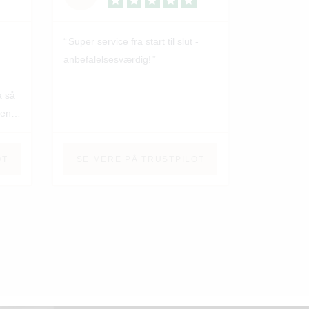
Super service fra start til slut -
anbefalelsesværdig!
a så
 en
le
OT
SE MERE PÅ TRUSTPILOT