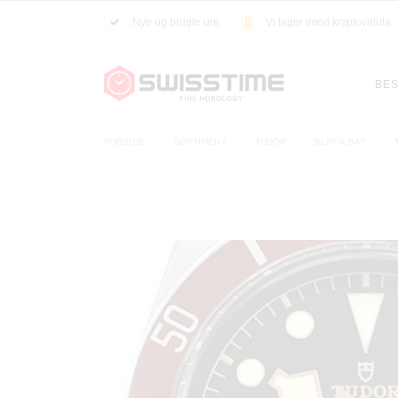
Nye og brugte ure
Vi tager imod kryptovaluta
BES
FORSIDE
SORTIMENT
TUDOR
BLACK BAY