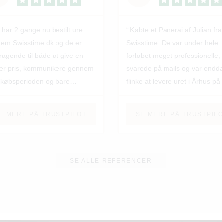
 har 2 gange nu bestilt ure
Købte et Panerai af Julian fra
em Swisstime.dk og de er
Swisstime. De var under hele
ragende til både at give en
forløbet meget professionelle,
er pris, kommunikere gennem
svarede på mails og var endd
 købsperioden og bare
flinke at levere uret i Århus på
relt yde en ekstrem god
lokation efter mit eget valg. Vil
ice! Kan varmt anbefales til
ikke tøve med at anbefale
E MERE PÅ TRUSTPILOT
SE MERE PÅ TRUSTPIL
😊
Swisstime til andre ur-
interesserede i fremtiden!
SE ALLE REFERENCER