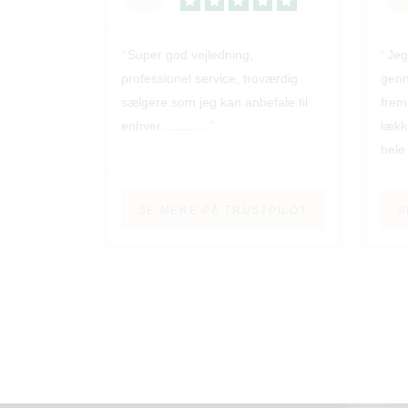
Super god vejledning,
Jeg
professionel service, troværdig
genn
sælgere som jeg kan anbefale til
frem
enhver.............
lækk
hele
gene
serv
SE MERE PÅ TRUSTPILOT
S
alle 