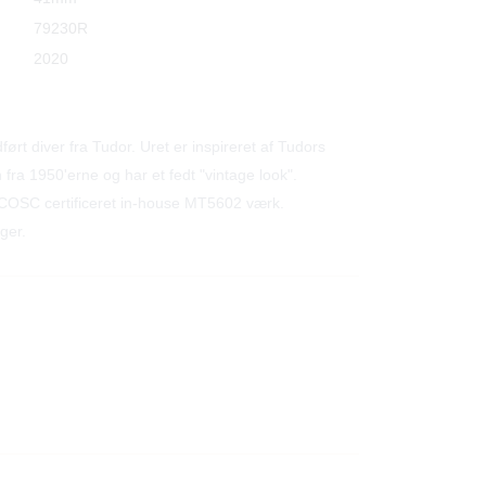
79230R
2020
dført diver fra Tudor. Uret er inspireret af Tudors
 fra 1950'erne og har et fedt "vintage look".
COSC certificeret in-house MT5602 værk.
ger.