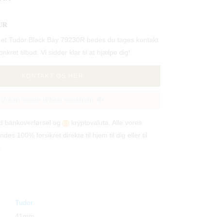
UR
lle et Tudor Black Bay 79230R bedes du tages kontakt
 konkret tilbud. Vi sidder klar til at hjælpe dig!
KONTAKT OS HER
Vi kan sende til hele verdenen
od bankoverførsel og
kryptovaluta. Alle vores
ndes 100% forsikret direkte til hjem til dig eller til
.
Tudor
41mm