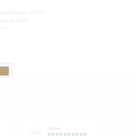
træk (Inhouse, MT5602)
sere og indeks
TM)
Martin
MA