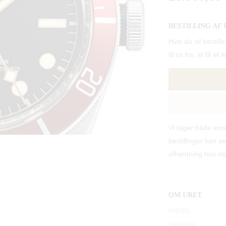
BESTILLING AF 
Hvis du vil besti
til os for, at få et
Vi tager både im
bestillinger kan se
afhentning hos os
OM URET
MÆRKE
UR-KASSE