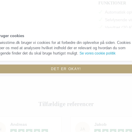
FUNKTIONER
Automatisk op
Selvlysende vi
Vandtæt (20 A
Folde spænde
ruger cookies
wisstime.dk bruger vi cookies for at forbedre din oplevelse på siden. Cookies
per os med at analysere hvilket indhold der er relevant og hvordan du som
gende finder det du skal bruge hurtigst muligt.
Se vores cookie politik
DET ER OKAY!
Tilfældige referencer
Andreas
Jakob
N
JA