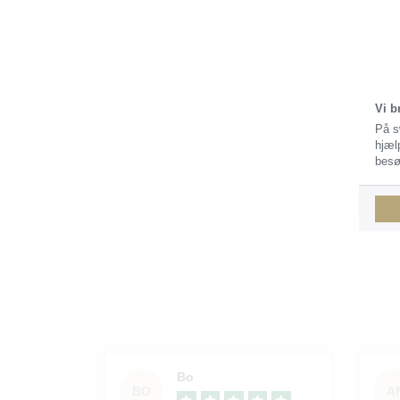
Vi b
På s
hjæl
besø
Bo
BO
A