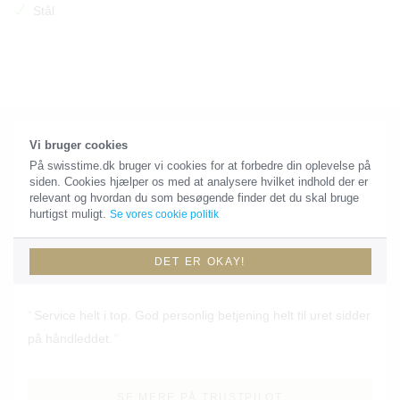
Stål
Vi bruger cookies
På swisstime.dk bruger vi cookies for at forbedre din oplevelse på
Tilfældige referencer
siden. Cookies hjælper os med at analysere hvilket indhold der er
relevant og hvordan du som besøgende finder det du skal bruge
hurtigst muligt.
Se vores cookie politik
Per
PE
DET ER OKAY!
Service helt i top. God personlig betjening helt til uret sidder
på håndleddet.
SE MERE PÅ TRUSTPILOT