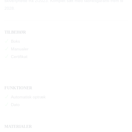
skive/lynette fra 2/2023. Komplet sæt med fabriksgaranti frem til
2028.
TILBEHØR
Boks
Manualer
Certifikat
FUNKTIONER
Automatisk optræk
Dato
MATERIALER