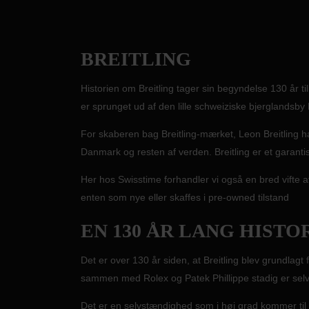
BREITLING
Historien om Breitling tager sin begyndelse 130 år t
er sprunget ud af den lille schweiziske bjerglandsb
For skaberen bag Breitling-mærket, Leon Breitling ha
Danmark og resten af verden. Breitling er et garantist
Her hos Swisstime forhandler vi også en bred vifte af 
enten som nye eller skaffes i pre-owned tilstand
EN 130 ÅR LANG HISTO
Det er over 130 år siden, at Breitling blev grundlagt
sammen med Rolex og Patek Phillippe stadig er sel
Det er en selvstændighed som i høj grad kommer til 