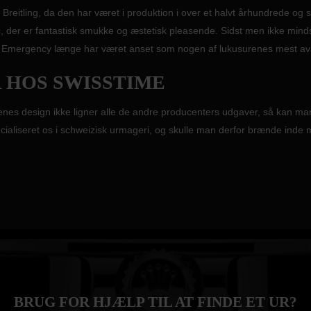
 Breitling, da den har været i produktion i over et halvt århundrede og s
ic, der er fantastisk smukke og æstetisk pleasende. Sidst men ikke mi
og Emergency længe har været anset som nogen af lukusurenes mest ava
R HOS SWISSTIME
renes design ikke ligner alle de andre producenters udgaver, så kan ma
ecialiseret os i schweizisk urmageri, og skulle man derfor brænde inde
BRUG FOR HJÆLP TIL AT FINDE ET UR?