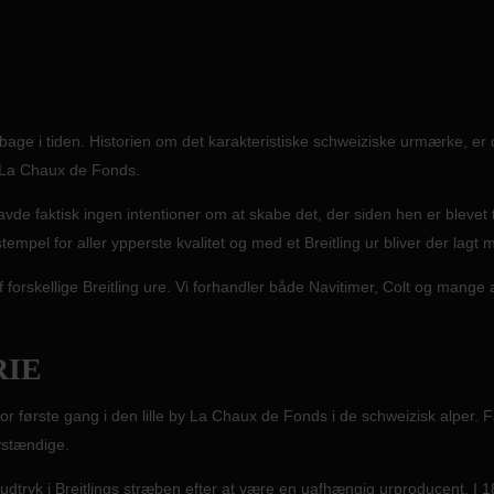
ilbage i tiden. Historien om det karakteristiske schweiziske urmærke, e
y La Chaux de Fonds.
vde faktisk ingen intentioner om at skabe det, der siden hen er blevet t
empel for aller ypperste kvalitet og med et Breitling ur bliver der lagt m
forskellige Breitling ure. Vi forhandler både Navitimer, Colt og mange an
RIE
 for første gang i den lille by La Chaux de Fonds i de schweizisk alper.
vstændige.
udtryk i Breitlings stræben efter at være en uafhængig urproducent. I 