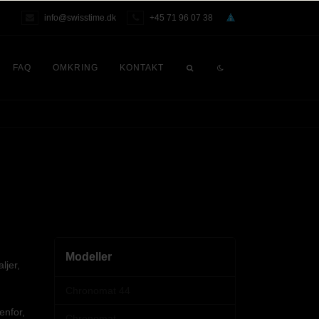
info@swisstime.dk
+45 71 96 07 38
FAQ
OMKRING
KONTAKT
Modeller
ljer,
Chronomat 44
enfor,
Chronomat