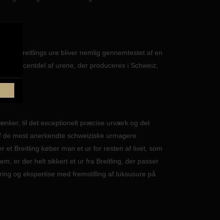
te af Breitlings ure bliver nemlig gennemtestet af en
 lille procentdel af urene, der produceres i Schweiz,
et.
lænker, til det exceptionelt præcise urværk og det
en af de mest anerkendte schweiziske urmagere
 et Breitling køber man et ur for resten af livet, som
 er der helt sikkert et ur fra Breitling, der passer
faring og ekspertise med fremstilling af luksusure på