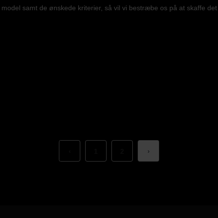
model samt de ønskede kriterier, så vil vi bestræbe os på at skaffe det
‹
1
2
›