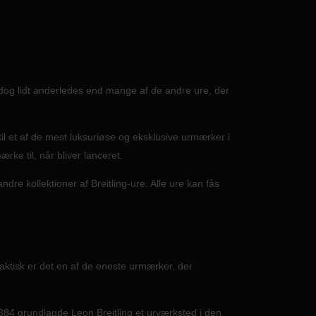
r dog lidt anderledes end mange af de andre ure, der
il et af de mest luksuriøse og eksklusive urmærker i
ærke til, når bliver lanceret.
dre kollektioner af Breitling-ure. Alle ure kan fås
 Faktisk er det en af de eneste urmærker, der
1884 grundlagde Leon Breitling et urværksted i den