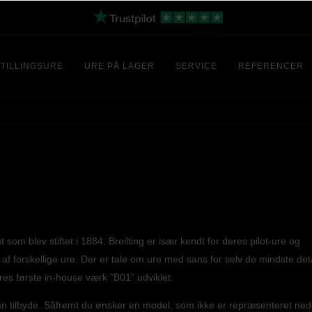
TILLINGSURE
URE PÅ LAGER
SERVICE
REFERENCER
 som blev stiftet i 1884. Breilting er især kendt for deres pilot-ure og
 af forskellige ure. Der er tale om ure med sans for selv de mindste deta
res første in-house værk ”B01” udviklet.
kan tilbyde. Såfremt du ønsker en model, som ikke er repræsenteret ned