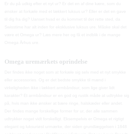
Er du på udkig efter et nyt ur? Er det en af dine kære, som du
ønsker at forkæle med et lækkert luksus ur? Eller er det en gave
til dig fra dig? Uanset hvad er du kommet til det rette sted, da
Swisstime har alt inden for eksklusive luksus ure. Måske skal det
være et Omega ur? Læs mere her og få et indblik i de mange
Omega Århus ure.
Omega uremærkets oprindelse
Der findes ikke noget som at forkæle sig selv med et nyt smykke
eller accessories. Og er det bedste smykke til mænd i
virkeligheden ikke i lækkert armbåndsur, som lige giver lidt
karakter? Et armbåndsur er en god og rustik måde at udtrykke sig
på, hvis man ikke ønsker at bære ringe, halskæder eller andet.
Der findes mange forskellige former for ur, der alle sammen
udtrykker noget vidt forskelligt. Eksempelvis er Omega et rigtigt
elegant og luksuriøst urmærke, der siden grundlæggelsen i 1848