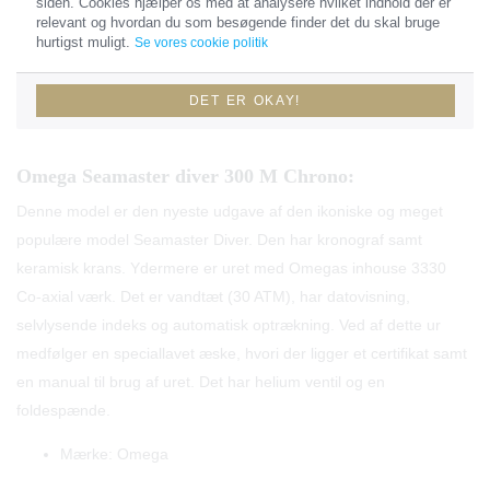
siden. Cookies hjælper os med at analysere hvilket indhold der er
Model: Seamaster
relevant og hvordan du som besøgende finder det du skal bruge
hurtigst muligt.
Se vores cookie politik
Urkasse: 41 millimeter
DET ER OKAY!
År: 2018
Omega Seamaster diver 300 M Chrono:
Denne model er den nyeste udgave af den ikoniske og meget
populære model Seamaster Diver. Den har kronograf samt
keramisk krans. Ydermere er uret med Omegas inhouse 3330
Co-axial værk. Det er vandtæt (30 ATM), har datovisning,
selvlysende indeks og automatisk optrækning. Ved af dette ur
medfølger en speciallavet æske, hvori der ligger et certifikat samt
en manual til brug af uret. Det har helium ventil og en
foldespænde.
Mærke: Omega