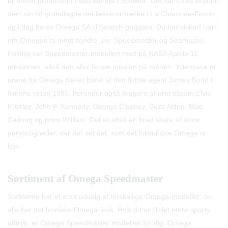
er blevet produceret i Biel/Bienne i Schweiz. Det var Louis Brandt
der i sin tid grundlagde det lækre urmærke i La Chaux-de-Fonds,
og i dag hører Omega SA til Swatch-gruppen. Du har sikkert hørt
om Omegas to mest kendte ure: Speedmaster og Seamaster.
Faktisk var Speedmaster-modellen med på NASA Apollo 11
missionen, altså den aller første mission på månen. Ydermere er
urene fra Omega blevet båret af den fiktive agent James Bond i
filmene siden 1995, herunder også brugere af uret såsom Elvis
Presley, John F. Kennedy, George Clooney, Buzz Aldrin, Mao
Zedong og prins William. Det er altså en bred skare af store
personligheder, der har set det, som det luksuriøse Omega ur
kan.
Sortiment af Omega Speedmaster
Swisstime har et stort udvalg af forskellige Omega-modeller, der
alle har det ikoniske Omega-look. Hvis du er til det mere sporty
udtryk, er Omega Speedmaster modellen for dig. Omega