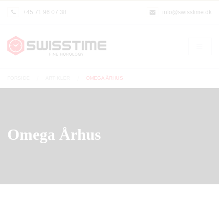
+45 71 96 07 38
info@swisstime.dk
FORSIDE
ARTIKLER
OMEGA ÅRHUS
Omega Århus