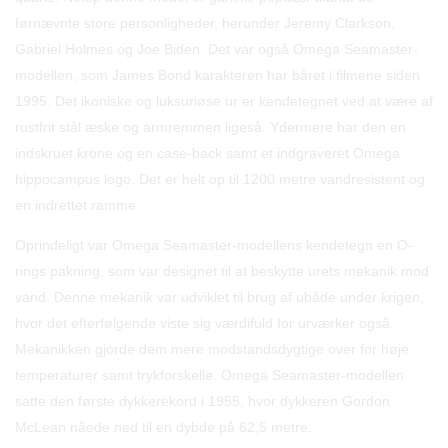
førnævnte store personligheder, herunder Jeremy Clarkson,
Gabriel Holmes og Joe Biden. Det var også Omega Seamaster-
modellen, som James Bond karakteren har båret i filmene siden
1995. Det ikoniske og luksuriøse ur er kendetegnet ved at være af
rustfrit stål æske og armremmen ligeså. Ydermere har den en
indskruet krone og en case-back samt et indgraveret Omega
hippocampus logo. Det er helt op til 1200 metre vandresistent og
en indrettet ramme.
Oprindeligt var Omega Seamaster-modellens kendetegn en O-
rings pakning, som var designet til at beskytte urets mekanik mod
vand. Denne mekanik var udviklet til brug af ubåde under krigen,
hvor det efterfølgende viste sig værdifuld for urværker også.
Mekanikken gjorde dem mere modstandsdygtige over for høje
temperaturer samt trykforskelle. Omega Seamaster-modellen
satte den første dykkerekord i 1955, hvor dykkeren Gordon
McLean nåede ned til en dybde på 62,5 metre.