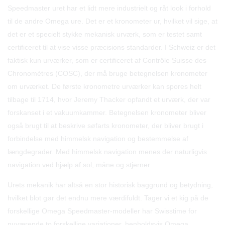
Speedmaster uret har et lidt mere industrielt og råt look i forhold
til de andre Omega ure. Det er et kronometer ur, hvilket vil sige, at
det er et specielt stykke mekanisk urværk, som er testet samt
certificeret til at vise visse præcisions standarder. I Schweiz er det
faktisk kun urværker, som er certificeret af Contrôle Suisse des
Chronomètres (COSC), der må bruge betegnelsen kronometer
om urværket. De første kronometre urværker kan spores helt
tilbage til 1714, hvor Jeremy Thacker opfandt et urværk, der var
forskanset i et vakuumkammer. Betegnelsen kronometer bliver
også brugt til at beskrive søfarts kronometer, der bliver brugt i
forbindelse med himmelsk navigation og bestemmelse af
længdegrader. Med himmelsk navigation menes der naturligvis
navigation ved hjælp af sol, måne og stjerner.
Urets mekanik har altså en stor historisk baggrund og betydning,
hvilket blot gør det endnu mere værdifuldt. Tager vi et kig på de
forskellige Omega Speedmaster-modeller har Swisstime for
nuværende to forskellige variationer, henholdsvis Omega