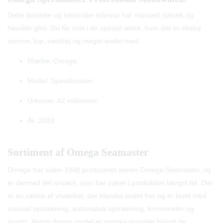
Dette ikoniske og historiske måneur har manuelt optræk og
hesalite glas. Du får uret i en special æske, hvor der er ekstra
remme, lup, værktøj og meget andet med.
Mærke: Omega
Model: Speedmaster
Urkasse: 42 millimeter
År: 2019
Sortiment af Omega Seamaster
Omega har siden 1948 produceret serien Omega Seamaster, og
er dermed det urværk, som har været i produktion længst tid. Det
er en række af urværker, der blandet andet har og er lavet med
manuel optrækning, automatisk optrækning, kronometer og
quartz. Netop denne model er ganske populær blandt de