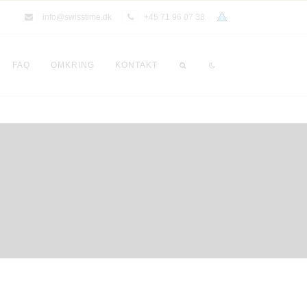
info@swisstime.dk
+45 71 96 07 38
FAQ
OMKRING
KONTAKT