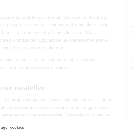
lusive ur modeller inspireret af motorsport, hvilket blandt
ra og Aquaracer, som du allesammen vil kunne finde på side.
r bærer og promoverer Tag Heuers flotte ure. Det
ndets grundlægger, Edouard Heuer, startede med at lave
n begyndte at producere regulære ure.
ovation og et vision om at skabe ure, der giver nye
uer til et af verdens førende urmærker.
e ur modeller
, og betragtes i dag som Rolex’s søstervirksomhed. Tudor er
dt andet tæller en række dykker ure. Dette har gjort, at de
, herunder den amerikanske flåde. Denne tilgang til ure, har
e kvalitet og robusthed. Samtidig er modellerne tydeligt
ruger cookies
n og detaljer, og Tudors ure emmer således på én gang af