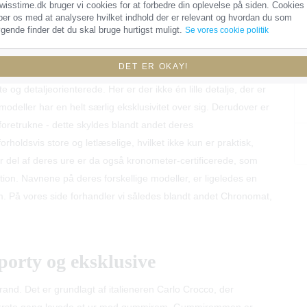
wisstime.dk bruger vi cookies for at forbedre din oplevelse på siden. Cookies
 utroligt populært valg indenfor luksusure.
per os med at analysere hvilket indhold der er relevant og hvordan du som
gende finder det du skal bruge hurtigst muligt.
Se vores cookie politik
ved Breitlings ure
DET ER OKAY!
 og detaljeorienterede. Her er der ikke én lille detalje, der er
gs modeller har en helt særlig eksklusivitet over sig. Derudover er
s foretrukne - dette skyldes blandt andet deres
rholdsvis store og letlæselige, hvilket ikke kun er praktisk,
or del af deres ure er da også kronometer-certificerede, som
tion. Navnene på deres forskellige modeller, er ligeledes en
dem. På vores side forhandler vi således blandt andet Chronomat,
porty og eksklusive
rand. Det er grundlagt af italieneren Carlo Crocco, der