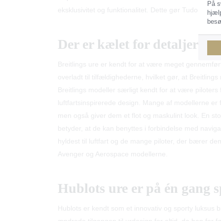
På s
eksklusivitet og funktionalitet. Dette gør Tudor til et
hjæl
besø
Der er kælet for detaljerne 
Breitlings ure er kendt for at være meget gennemførte
overladt til tilfældighederne, hvilket gør, at Breitlin
Breitlings modeller særligt kendt for at være piloter
luftfartsinspirerede design. Mange af modellerne er fo
men også giver dem et flot og maskulint look. En st
betyder, at de kan benyttes i forbindelse med naviga
hyldest til luftfart og de mange piloter, der bærer 
Avenger og Aerospace modellerne.
Hublots ure er på én gang s
Hublots er kendt som et innovativ og sporty luksus b