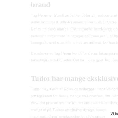
brand
Tag Heuer er blandt andet kendt for at producere eksk
andet kommer til udtryk i serierne Formula 1, Carre
Der er da også mange professionelle racerkører, de
motorsportsinspirerede hænger sammen med, at bra
konograf ure til racerbilers instrumentbræt, før ha
Derudover er Tag Heuer kendt for deres fokus på inn
teknologiske muligheder. Det har i dag gjort Tag He
Tudor har mange eksklusiv
Tudor blev skabt af Rolex grundlægger Hans Wildorf
særligt kendt for deres mange tool watches, der blan
ekslusivt producerer ure for det amerikanske militær
smittet af på Tudors maskuline design, kompromisløs
Vi b
inspireret af søstervirksomhedens luksuriøse desig