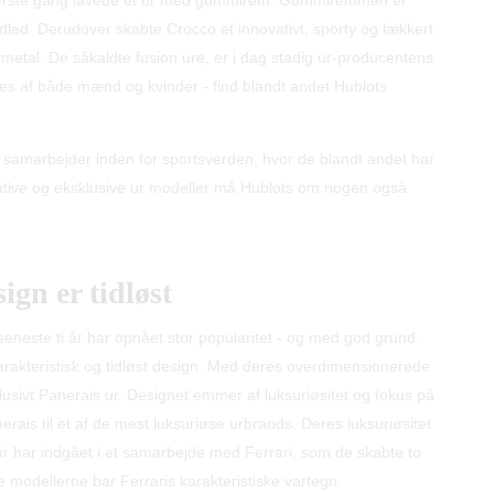
or første gang lavede et ur med gummirem. Gummiremmen er
ndled. Derudover skabte Crocco et innovativt, sporty og lækkert
tal. De såkaldte fusion ure, er i dag stadig ur-producentens
 af både mænd og kvinder - find blandt andet Hublots
 samarbejder inden for sportsverden, hvor de blandt andet har
ative og eksklusive ur modeller må Hublots om nogen også
ign er tidløst
seneste ti år har opnået stor popularitet - og med god grund.
arakteristisk og tidløst design. Med deres overdimensionerede
sklusivt Panerais ur. Designet emmer af luksuriøsitet og fokus på
erais til et af de mest luksuriøse urbrands. Deres luksuriøsitet
 år har indgået i et samarbejde med Ferrari, som de skabte to
e modellerne bar Ferraris karakteristiske vartegn.