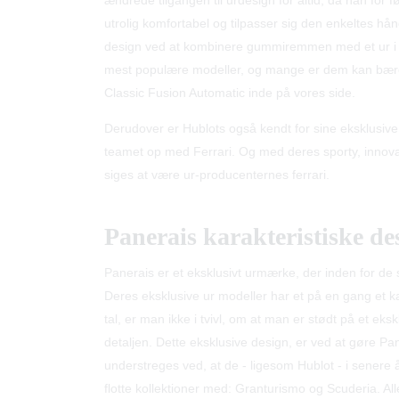
ændrede tilgangen til urdesign for altid, da han f
utrolig komfortabel og tilpasser sig den enkeltes hå
design ved at kombinere gummiremmen med et ur i me
mest populære modeller, og mange er dem kan bæres
Classic Fusion Automatic inde på vores side.
Derudover er Hublots også kendt for sine eksklusive
teamet op med Ferrari. Og med deres sporty, innov
siges at være ur-producenternes ferrari.
Panerais karakteristiske des
Panerais er et eksklusivt urmærke, der inden for de 
Deres eksklusive ur modeller har et på en gang et k
tal, er man ikke i tvivl, om at man er stødt på et ek
detaljen. Dette eksklusive design, er ved at gøre Pan
understreges ved, at de - ligesom Hublot - i senere
flotte kollektioner med: Granturismo og Scuderia. All