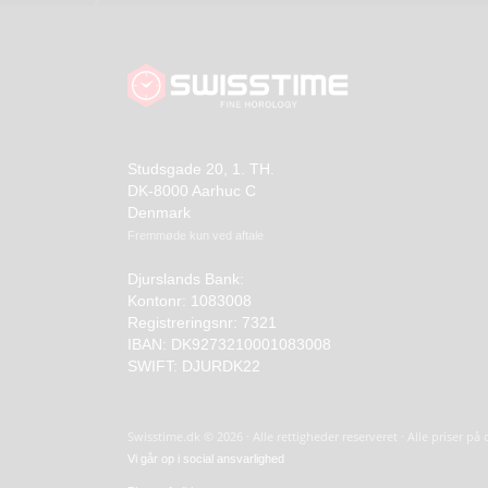
Studsgade 20, 1. TH.
DK-8000 Aarhuc C
Denmark
Fremmøde kun ved aftale
Djurslands Bank:
Kontonr: 1083008
Registreringsnr: 7321
IBAN: DK9273210001083008
SWIFT: DJURDK22
Swisstime.dk © 2026 · Alle rettigheder reserveret · Alle priser p
Vi går op i social ansvarlighed