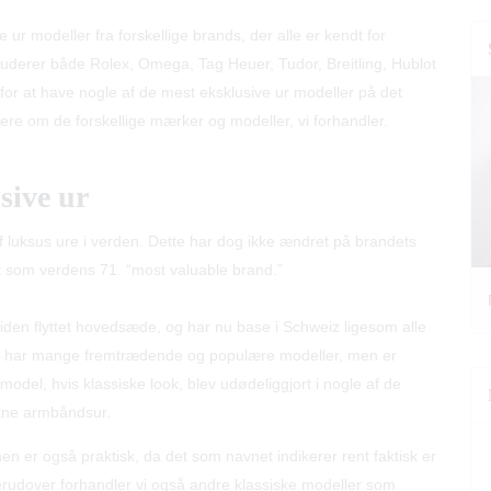
ur modeller fra forskellige brands, der alle er kendt for
nkluderer både Rolex, Omega, Tag Heuer, Tudor, Breitling, Hublot
t for at have nogle af de mest eksklusive ur modeller på det
ere om de forskellige mærker og modeller, vi forhandler.
sive ur
f luksus ure i verden. Dette har dog ikke ændret på brandets
et som verdens 71. “most valuable brand.”
den flyttet hovedsæde, og har nu base i Schweiz ligesom alle
lex har mange fremtrædende og populære modeller, men er
odel, hvis klassiske look, blev udødeliggjort i nogle af de
rukne armbåndsur.
en er også praktisk, da det som navnet indikerer rent faktisk er
Derudover forhandler vi også andre klassiske modeller som