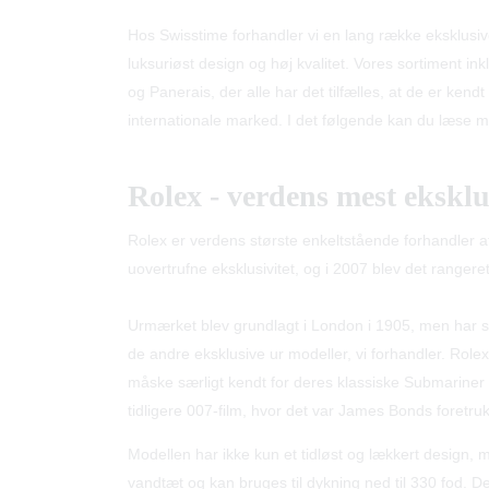
Hos Swisstime forhandler vi en lang række eksklusive 
luksuriøst design og høj kvalitet. Vores sortiment i
og Panerais, der alle har det tilfælles, at de er kend
internationale marked. I det følgende kan du læse m
Rolex - verdens mest eksklu
Rolex er verdens største enkeltstående forhandler a
uovertrufne eksklusivitet, og i 2007 blev det ranger
Urmærket blev grundlagt i London i 1905, men har si
de andre eksklusive ur modeller, vi forhandler. Ro
måske særligt kendt for deres klassiske Submariner m
tidligere 007-film, hvor det var James Bonds foret
Modellen har ikke kun et tidløst og lækkert design, m
vandtæt og kan bruges til dykning ned til 330 fod. 