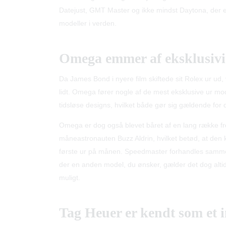
Datejust, GMT Master og ikke mindst Daytona, der er
modeller i verden.
Omega emmer af eksklusivi
Da James Bond i nyere film skiftede sit Rolex ur ud
lidt. Omega fører nogle af de mest eksklusive ur mo
tidsløse designs, hvilket både gør sig gældende fo
Omega er dog også blevet båret af en lang række f
måneastronauten Buzz Aldrin, hvilket betød, at den
første ur på månen. Speedmaster forhandles samm
der en anden model, du ønsker, gælder det dog altid, 
muligt.
Tag Heuer er kendt som et i