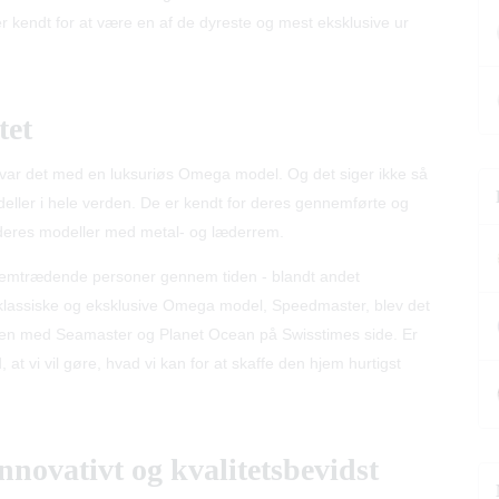
 kendt for at være en af de dyreste og mest eksklusive ur
tet
, var det med en luksuriøs Omega model. Og det siger ikke så
deller i hele verden. De er kendt for deres gennemførte og
r deres modeller med metal- og læderrem.
remtrædende personer gennem tiden - blandt andet
 klassiske og eksklusive Omega model, Speedmaster, blev det
en med Seamaster og Planet Ocean på Swisstimes side. Er
at vi vil gøre, hvad vi kan for at skaffe den hjem hurtigst
nnovativt og kvalitetsbevidst